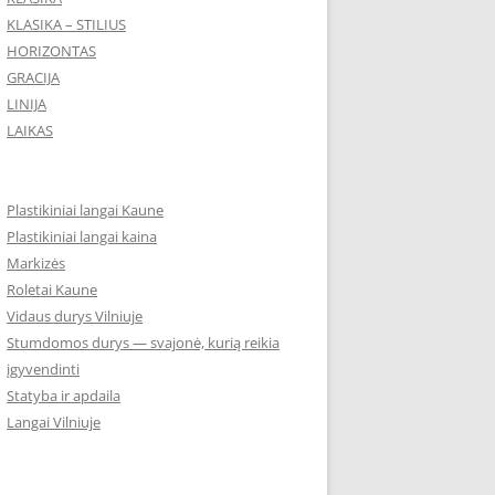
KLASIKA – STILIUS
HORIZONTAS
GRACIJA
LINIJA
LAIKAS
Plastikiniai langai Kaune
Plastikiniai langai kaina
Markizės
Roletai Kaune
Vidaus durys Vilniuje
Stumdomos durys — svajonė, kurią reikia
įgyvendinti
Statyba ir apdaila
Langai Vilniuje