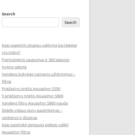
DURYS
GRACIJA
Search
Search
URYS
HARMONIJA
HORIZONTAS
Kaip pagerinti atsargų valdymą kai tiekėjai
KLASIKA
yra tolimi?
Psichologinis saugumas ir 360 laipsnių
KLASIKA – STILIUS
tyrimo sėkmė
Vandens kokybės namams užtikrinimui –
LAIKAS
filtrai
LINIJA
Priežastys rinktis Aquaphor S550
5 priežastys rinktis Aquaphor S800
SILUETAS
Vandens filtrų Aquaphor S800 nauda
Didelis vidaus durų pasirinkimas –
STANDARTAS
rankenos ir dizainas
Kaip pasirinkti geriausią pelėsio valiklį
Aquaphor filtrai