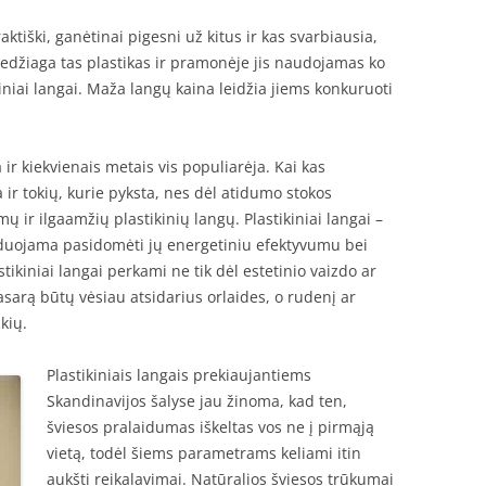
aktiški, ganėtinai pigesni už kitus ir kas svarbiausia,
edžiaga tas plastikas ir pramonėje jis naudojamas ko
kiniai langai. Maža langų kaina leidžia jiems konkuruoti
 ir kiekvienais metais vis populiarėja. Kai kas
a ir tokių, kurie pyksta, nes dėl atidumo stokos
ų ir ilgaamžių plastikinių langų. Plastikiniai langai –
duojama pasidomėti jų energetiniu efektyvumu bei
tikiniai langai perkami ne tik dėl estetinio vaizdo ar
asarą būtų vėsiau atsidarius orlaides, o rudenį ar
kių.
Plastikiniais langais prekiaujantiems
Skandinavijos šalyse jau žinoma, kad ten,
šviesos pralaidumas iškeltas vos ne į pirmąją
vietą, todėl šiems parametrams keliami itin
aukšti reikalavimai. Natūralios šviesos trūkumai