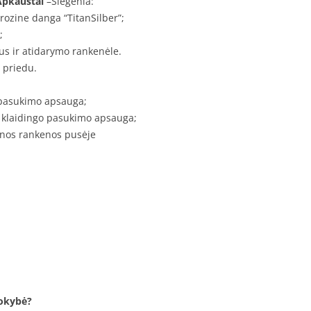
Apkaustai
–Siegenia:
rozine danga “TitanSilber”;
;
us ir atidarymo rankenėle.
u priedu.
o pasukimo apsauga;
s klaidingo pasukimo apsauga;
ienos rankenos pusėje
kokybė?