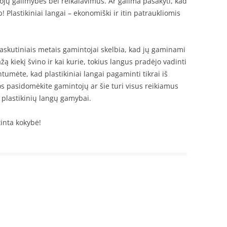
otojų galimybes bei reikalavimus. Ar galima pasakyti, kad
! Plastikiniai langai – ekonomiški ir itin patraukliomis
Paskutiniais metais gamintojai skelbia, kad jų gaminami
ažą kiekį švino ir kai kurie, tokius langus pradėjo vadinti
ntumėte, kad plastikiniai langai pagaminti tikrai iš
s pasidomėkite gamintojų ar šie turi visus reikiamus
s plastikinių langų gamybai.
rtinta kokybė!