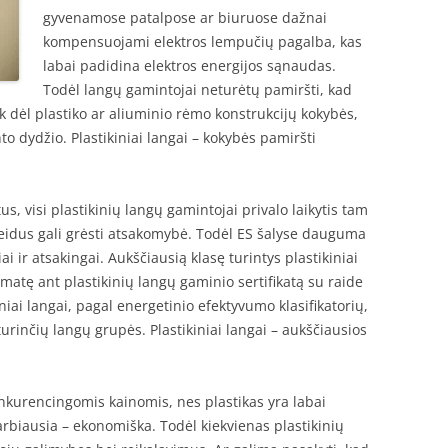
gyvenamose patalpose ar biuruose dažnai
kompensuojami elektros lempučių pagalba, kas
labai padidina elektros energijos sąnaudas.
Todėl langų gamintojai neturėtų pamiršti, kad
ik dėl plastiko ar aliuminio rėmo konstrukcijų kokybės,
to dydžio. Plastikiniai langai – kokybės pamiršti
, visi plastikinių langų gamintojai privalo laikytis tam
eidus gali grėsti atsakomybė. Todėl ES šalyse dauguma
 ir atsakingai. Aukščiausią klasę turintys plastikiniai
amatę ant plastikinių langų gaminio sertifikatą su raide
iniai langai, pagal energetinio efektyvumo klasifikatorių,
urinčių langų grupės. Plastikiniai langai – aukščiausios
kurencingomis kainomis, nes plastikas yra labai
rbiausia – ekonomiška. Todėl kiekvienas plastikinių