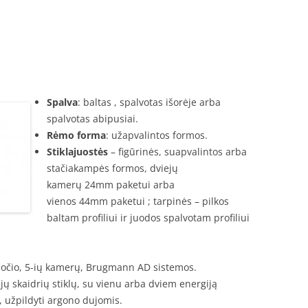
LAMINUOTOS 
PLASTIKINĖS D
Spalva
: baltas , spalvotas išorėje arba
spalvotas abipusiai.
Rėmo forma
: užapvalintos formos.
Stiklajuostės
– figūrinės, suapvalintos arba
stačiakampės formos, dviejų
kamerų 24mm paketui arba
vienos 44mm paketui ; tarpinės – pilkos
baltam profiliui ir juodos spalvotam profiliui
ločio, 5-ių kamerų, Brugmann AD sistemos.
ijų skaidrių stiklų, su vienu arba dviem energiją
s, užpildyti argono dujomis.