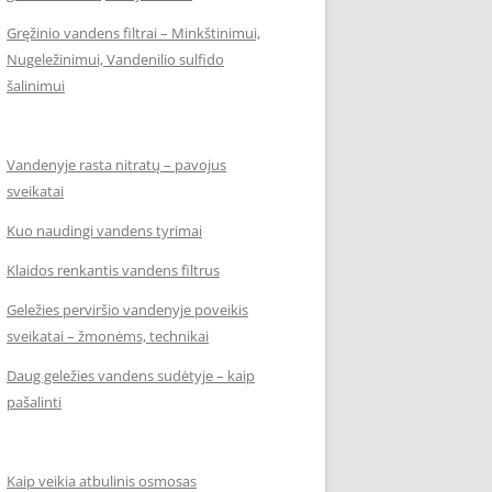
Gręžinio vandens filtrai – Minkštinimui,
Nugeležinimui, Vandenilio sulfido
šalinimui
Vandenyje rasta nitratų – pavojus
sveikatai
Kuo naudingi vandens tyrimai
Klaidos renkantis vandens filtrus
Geležies perviršio vandenyje poveikis
sveikatai – žmonėms, technikai
Daug geležies vandens sudėtyje – kaip
pašalinti
Kaip veikia atbulinis osmosas