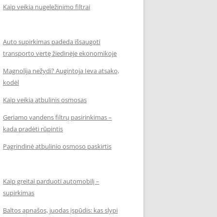
Kaip veikia nugeležinimo filtrai
Auto supirkimas padeda išsaugoti
transporto vertę žiedinėje ekonomikoje
Magnolija nežydi? Augintoja Ieva atsako,
kodėl
Kaip veikia atbulinis osmosas
Geriamo vandens filtrų pasirinkimas –
kada pradėti rūpintis
Pagrindinė atbulinio osmoso paskirtis
Kaip greitai parduoti automobilį –
supirkimas
Baltos apnašos, juodas įspūdis: kas slypi