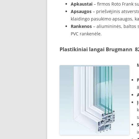
Apkaustai
– firmos Roto Frank s
Apsaugos
– priešvėjinis atsvers
klaidingo pasukimo apsaugos, kai
Rankenos
– aliumininės, baltos 
PVC rankenėle.
Plastikiniai langai Brugmann 8
P
k
s
i