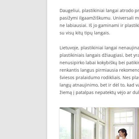
Daugeliui, plastikiniai langai atrodo pr
pasižymi ilgaamžiškumu. Universali m
ne labiausiai. Iš jo gaminami ir plasti
su visų kitų tipų langais.
Lietuvoje, plastikiniai langai nenaujina
plastikiniais langais džiaugiasi, bet yr
nenusipirko labai kokybiškų bei patikim
renkantis langus pirmiausia rekomen
šviesos pralaidumo rodikliais. Nes plas
langų atnaujinimo, bet ir dėl to, kad v
žiemą į patalpas nepatektų vėjo ar dul