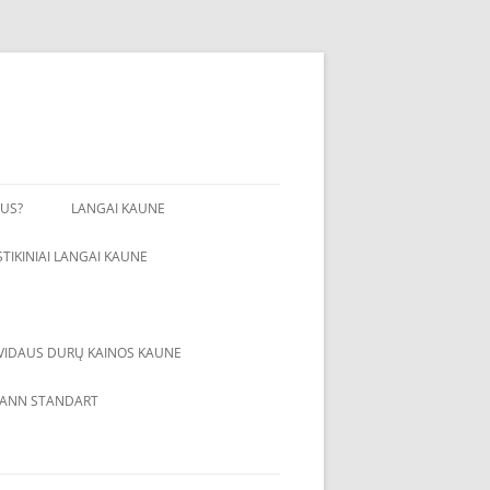
GUS?
LANGAI KAUNE
STIKINIAI LANGAI KAUNE
VIDAUS DURŲ KAINOS KAUNE
S HDF
LONDONAS
ANN STANDART
OLO FANERUOTE
NAUJAS STANDARTAS
PLĖVELE
FASADAS