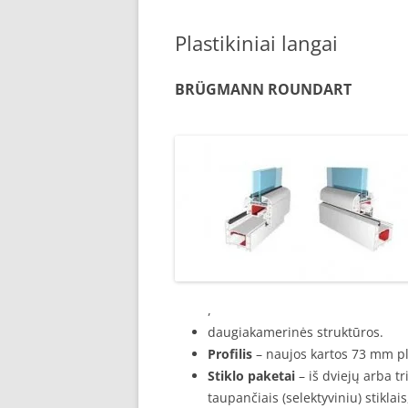
Plastikiniai langai
BRÜGMANN ROUNDART
,
daugiakamerinės struktūros.
Profilis
– naujos kartos 73 mm p
Stiklo paketai
– iš dviejų arba tr
taupančiais (selektyviniu) stiklai