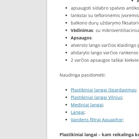
apsaugoti sidabro spalvos antiko
lankstai su tefloninėmis įvorėmis
balkono durų uždarymo fiksatori
Vėdinimas
: su mikroventiliacini
Apsaugos
:
atversto lango varčios klaiding
atidaryto lango varčios rankeno
2 varčios apsaugos taškai kiekv
Naudinga pasidomėti:
Plastikiniai langai išpardavimas
;
Plastikiniai langai Vilnius
;
Mediniai langai
;
Langai
;
Vandens filtrai Aquaphor
;
Plastikiniai langai – kam reikalinga 