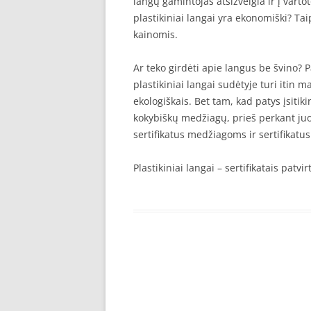
langų gamintojas atsižvelgia ir į vart
plastikiniai langai yra ekonomiški? Taip
kainomis.
Ar teko girdėti apie langus be švino? 
plastikiniai langai sudėtyje turi itin m
ekologiškais. Bet tam, kad patys įsitiki
kokybiškų medžiagų, prieš perkant juo
sertifikatus medžiagoms ir sertifikatu
Plastikiniai langai – sertifikatais patvi