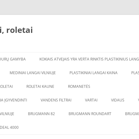
, roletai
DURŲ GAMYBA
KOKIAIS ATVEJAIS YRA VERTA RINKTIS PLASTIKINIUS LAN
MEDINIAI LANGAI VILNIUJE
PLASTIKINIAI LANGAI KAINA
PLA
ROLETAI
ROLETAI KAUNE
ROMANETĖS
A ĮGYVENDINTI
VANDENS FILTRAI
VARTAI
VIDAUS
AQUAHOR FILTRAI
AQUAPHOR S550
DURYS DAŽYTO
VILNIUJE
BRUGMANN 82
BRUGMANN ROUNDART
BRUGM
VANDENS FILTRAI NAMUI
AQUAPHOR S800
DURYS SU ĄŽU
IDEAL 4000
DURYS SU PVC 