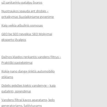
už sanitarinių patalpų švaros
Nuotraukos spauda ant drobės –
pritaikymas šiuolaikiniame gyvenime
Kaip veikia atbulinis osmosas
GEO be SEO neveikia: SEO Mokymai
eksperto įžvalgos
Dažnos klaidos renkantis vandens filtrus –
Praktiški pastebėjimai
Kokią nano dangą rinktis automobilio
stiklams
Didelis geležies kiekis vandenyje – kaip
pašalinti, sprendimai
Vandens filtrai kavos aparatams, ledo
generatoriams, šaldytuvams