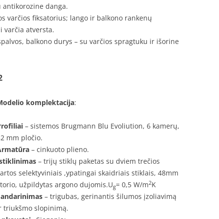
u antikorozine danga.
tos varčios fiksatorius; lango ir balkono rankenų
 varčia atversta.
spalvos, balkono durys – su varčios spragtuku ir išorine
2
Modelio komplektacija
:
rofiliai
– sistemos Brugmann Blu Evoliution, 6 kamerų,
82 mm pločio.
Armatūra
– cinkuoto plieno.
Įstiklinimas
– trijų stiklų paketas su dviem trečios
artos selektyviniais ,ypatingai skaidriais stiklais, 48mm
2
torio, užpildytas argono dujomis.U
= 0,5 W/m
K
g
Sandarinimas
– trigubas, gerinantis šilumos įzoliavimą
r triukšmo slopinimą.