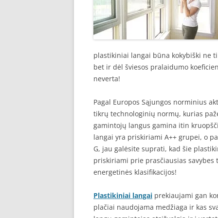
plastikiniai langai būna kokybiški ne t
bet ir dėl šviesos pralaidumo koeficien
neverta!
Pagal Europos Sąjungos norminius aktus
tikrų technologinių normų, kurias paž
gamintojų langus gamina itin kruopščiai
langai yra priskiriami A++ grupei, o p
G, jau galėsite suprati, kad šie plastik
priskiriami prie prasčiausias savybes t
energetinės klasifikacijos!
Plastikiniai langai
prekiaujami gan kon
plačiai naudojama medžiaga ir kas sva