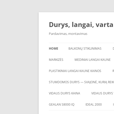
Skip
to
content
Durys, langai, vartai
Pardavimas, montavimas
HOME
BALKONŲ STIKLINIMAS
MARKIZĖS
MEDINIAI LANGAI KAUNE
PLASTIKINIAI LANGAI KAUNE KAINOS
STUMDOMOS DURYS — SVAJONĖ, KURIĄ REIKI
VIDAUS DURYS KAINA
VIDAUS DURYS 
GEALAN S8000 IQ
IDEAL 2000