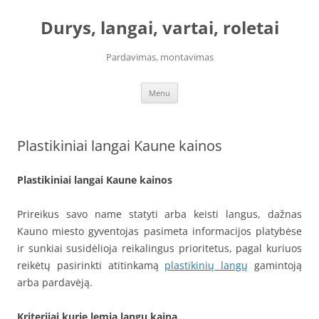
Skip
to
Durys, langai, vartai, roletai
content
Pardavimas, montavimas
Menu
Plastikiniai langai Kaune kainos
Plastikiniai langai Kaune kainos
Prireikus savo name statyti arba keisti langus, dažnas
Kauno miesto gyventojas pasimeta informacijos platybėse
ir sunkiai susidėlioja reikalingus prioritetus, pagal kuriuos
reikėtų pasirinkti atitinkamą
plastikinių langų
gamintoją
arba pardavėją.
Kriterijai kurie lemia langų kainą