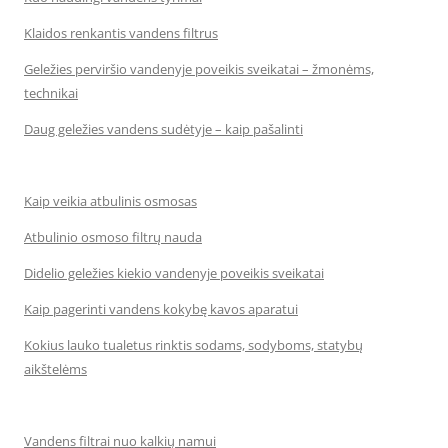
Klaidos renkantis vandens filtrus
Geležies perviršio vandenyje poveikis sveikatai – žmonėms,
technikai
Daug geležies vandens sudėtyje – kaip pašalinti
Kaip veikia atbulinis osmosas
Atbulinio osmoso filtrų nauda
Didelio geležies kiekio vandenyje poveikis sveikatai
Kaip pagerinti vandens kokybę kavos aparatui
Kokius lauko tualetus rinktis sodams, sodyboms, statybų
aikštelėms
Vandens filtrai nuo kalkių namui