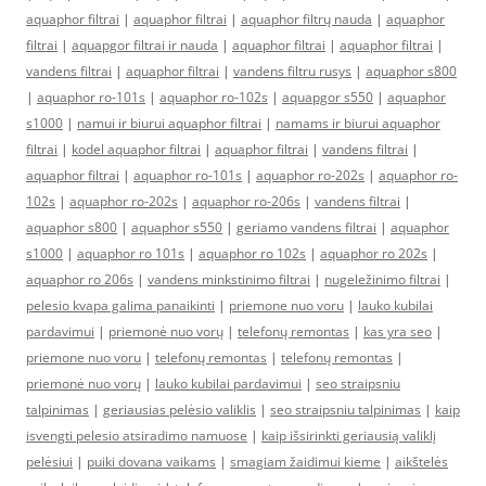
aquaphor filtrai
|
aquaphor filtrai
|
aquaphor filtrų nauda
|
aquaphor
filtrai
|
aquapgor filtrai ir nauda
|
aquaphor filtrai
|
aquaphor filtrai
|
vandens filtrai
|
aquaphor filtrai
|
vandens filtru rusys
|
aquaphor s800
|
aquaphor ro-101s
|
aquaphor ro-102s
|
aquapgor s550
|
aquaphor
s1000
|
namui ir biurui aquaphor filtrai
|
namams ir biurui aquaphor
filtrai
|
kodel aquaphor filtrai
|
aquaphor filtrai
|
vandens filtrai
|
aquaphor filtrai
|
aquaphor ro-101s
|
aquaphor ro-202s
|
aquaphor ro-
102s
|
aquaphor ro-202s
|
aquaphor ro-206s
|
vandens filtrai
|
aquaphor s800
|
aquaphor s550
|
geriamo vandens filtrai
|
aquaphor
s1000
|
aquaphor ro 101s
|
aquaphor ro 102s
|
aquaphor ro 202s
|
aquaphor ro 206s
|
vandens minkstinimo filtrai
|
nugeležinimo filtrai
|
pelesio kvapa galima panaikinti
|
priemone nuo voru
|
lauko kubilai
pardavimui
|
priemonė nuo vorų
|
telefonų remontas
|
kas yra seo
|
priemone nuo voru
|
telefonų remontas
|
telefonų remontas
|
priemonė nuo vorų
|
lauko kubilai pardavimui
|
seo straipsniu
talpinimas
|
geriausias pelėsio valiklis
|
seo straipsniu talpinimas
|
kaip
isvengti pelesio atsiradimo namuose
|
kaip išsirinkti geriausią valiklį
pelėsiui
|
puiki dovana vaikams
|
smagiam žaidimui kieme
|
aikštelės