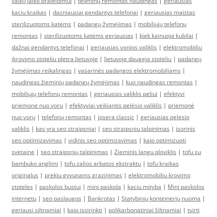
vaikų laiko praleidimui
|
telefonų remontas naudingas
|
geriausias
kaciu kraikas
|
dazniausiai gendantys telefonai
|
geriausias maistas
sterilizuotoms katėms
|
padangų žymėjimas
|
mobiliųjų telefonų
remontas
|
sterilizuotoms katėms geriausias
|
kiek kainuoja kubilai
|
dažnai gendantys telefonai
|
geriausias vonios valiklis
|
elektromobiliu
ikrovimo stoteliu pletra lietuvoje
|
lietuvoje daugeja stoteliu
|
padangų
žymėjimas reikalingas
|
vasarinės padangos elektromobiliams
|
naudingas žieminių padangų žymėjimas
|
kuo naudingas remontas
|
mobiliųjų telefonų remontas
|
geriausias valiklis peliui
|
efektyvi
priemone nuo voru
|
efektyviai veikiantis pelėsio valiklis
|
priemonė
nuo vorų
|
telefonų remontas
|
josera classic
|
geriausias pelesio
valiklis
|
kas yra seo straipsniai
|
seo straipsniu talpinimas
|
isorinis
seo optimizavimas
|
vidinis seo optimizavimas
|
kaip optimizuoti
svetaine
|
seo straipsnių talpinimas
|
Zieminis langu ploviklis
|
tofu su
bambuko anglimi
|
tofu zalios arbatos ekstraktu
|
tofu kraikas
originalus
|
prekiu gyvunams grazinimas
|
elektromobiliu krovimo
stoteles
|
paskolos bustui
|
mini paskola
|
kaciu mityba
|
Mini paskolos
internetu
|
seo paslaugos
|
Bankrotas
|
Statybinių konteinerių nuoma
|
geriausi siltnamiai
|
kaip issirinkti
|
polikarbonatiniai šiltnamiai
|
tvirti