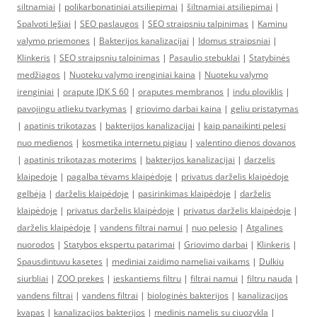
siltnamiai
|
polikarbonatiniai atsiliepimai
|
šiltnamiai atsiliepimai
|
Spalvoti lęšiai
|
SEO paslaugos
|
SEO straipsniu talpinimas
|
Kaminu
valymo priemones
|
Bakterijos kanalizacijai
|
Idomus straipsniai
|
Klinkeris
|
SEO straipsniu talpinimas
|
Pasaulio stebuklai
|
Statybinės
medžiagos
|
Nuoteku valymo irenginiai kaina
|
Nuoteku valymo
irenginiai
|
orapute JDK S 60
|
oraputes membranos
|
indu ploviklis
|
pavojingu atlieku tvarkymas
|
griovimo darbai kaina
|
geliu pristatymas
|
apatinis trikotazas
|
bakterijos kanalizacijai
|
kaip panaikinti pelesi
nuo medienos
|
kosmetika internetu pigiau
|
valentino dienos dovanos
|
apatinis trikotazas moterims
|
bakterijos kanalizacijai
|
darzelis
klaipedoje
|
pagalba tėvams klaipėdoje
|
privatus darželis klaipėdoje
gelbėja
|
darželis klaipėdoje
|
pasirinkimas klaipėdoje
|
darželis
klaipėdoje
|
privatus darželis klaipėdoje
|
privatus darželis klaipėdoje
|
darželis klaipėdoje
|
vandens filtrai namui
|
nuo pelesio
|
Atgalines
nuorodos
|
Statybos ekspertu patarimai
|
Griovimo darbai
|
Klinkeris
|
Spausdintuvu kasetes
|
mediniai zaidimo nameliai vaikams
|
Dulkiu
siurbliai
|
ZOO prekes
|
ieskantiems filtru
|
filtrai namui
|
filtru nauda
|
vandens filtrai
|
vandens filtrai
|
biologinės bakterijos
|
kanalizacijos
kvapas
|
kanalizacijos bakterijos
|
medinis namelis su ciuozykla
|