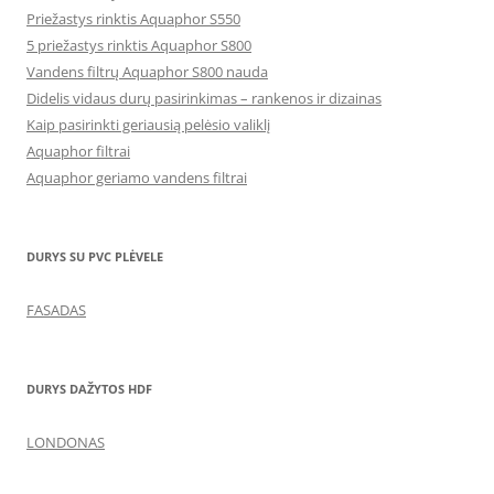
Priežastys rinktis Aquaphor S550
5 priežastys rinktis Aquaphor S800
Vandens filtrų Aquaphor S800 nauda
Didelis vidaus durų pasirinkimas – rankenos ir dizainas
Kaip pasirinkti geriausią pelėsio valiklį
Aquaphor filtrai
Aquaphor geriamo vandens filtrai
DURYS SU PVC PLĖVELE
FASADAS
DURYS DAŽYTOS HDF
LONDONAS