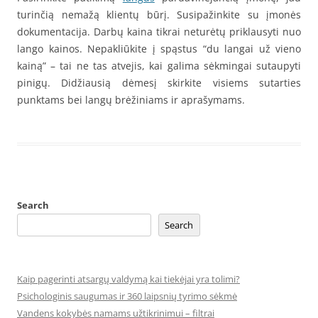
turinčią nemažą klientų būrį. Susipažinkite su įmonės
dokumentacija.
Darbų kaina tikrai neturėtų priklausyti nuo
lango kainos.
Nepakliūkite į spąstus “du langai už vieno
kainą” – tai ne tas atvejis, kai galima sėkmingai sutaupyti
pinigų.
Didžiausią dėmesį skirkite visiems sutarties
punktams bei langų brėžiniams ir aprašymams.
Search
Search
Kaip pagerinti atsargų valdymą kai tiekėjai yra tolimi?
Psichologinis saugumas ir 360 laipsnių tyrimo sėkmė
Vandens kokybės namams užtikrinimui – filtrai