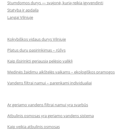
Stumdomos durys — svajonė, kurią reikia įgyvendinti
Statyba ir apdaila
Langai Vilniuje
Kokybiškos vidaus durys Vilniuje
Platus durų pasirinkimas – rūšys
Kaip išsirinkti geriausią pelėsio valiklį
Medinės žaidimų aikštelės vaikams – ekologiškos pramogos
Vandens filtrai namui – parenkami individualiai
Ar geriamo vandens filtrai namui yra svarbūs
Atbulinis osmosas yra geriamo vandens sistema
Kaip veikia atbulinis osmosas