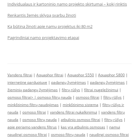
Individualaus ir kartoninio namo projekto skirtumai – kokį rinktis
Renkantis žemės sklypą svarbu žinoti
Ką būtina žinoti apie namų projektus iki 80 m2
Pagrindiniai namo projektavimo etapai
Vandens filtrai
|
Aquaphor filtrai
|
Aquaphor S550
|
Aquaphor S800
|
internetine parduotuve
|
padangų žymėjimas
|
padangų žymėjimas
|
žieminių padangų žymėjimas
|
filtrų rūšys
|
filtrai nugeležinimui
|
osmoso filtrai> |
osmoso filtrų nauda
|
osmoso filtrai
|
filtrų rūšys
|
minkštinimo filtrų naudojimas
|
minkštinimo sistema
|
filtrų rūšys ir
nauda
|
osmoso filtrai
|
vandens filtrai nukalkinimui
|
vandens filtrų
nauda
|
osmoso filtrų nauda
|
atbulinio osmoso filtrai
|
filtrų rūšys
|
apie geriamo vandens filtrus
|
kas yra atbulinis osmosas
|
namui
naudingi osmoso filtrai
|
osmoso filtrų nauda
|
naudingi osmoso filtrai