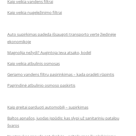
Kaip veikia vandens filtrai
Kaip veikia nugeležinimo filtrai
Auto supirkimas padeda išsaugoti transporto vertę žiedinėje
ekonomikoje
Magnolija nežydi? Augintoja Ieva atsako, kodėl
Kaip veikia atbulinis osmosas
Geriamo vandens filtrų pasirinkimas – kada pradėti rūpintis
Pagrindinė atbulinio osmoso paskirtis
Kaip greitai parduoti automobilį – supirkimas
Baltos apnašos, juodas įspūdis: kas slypi už sanitarinių patalpų
švaros