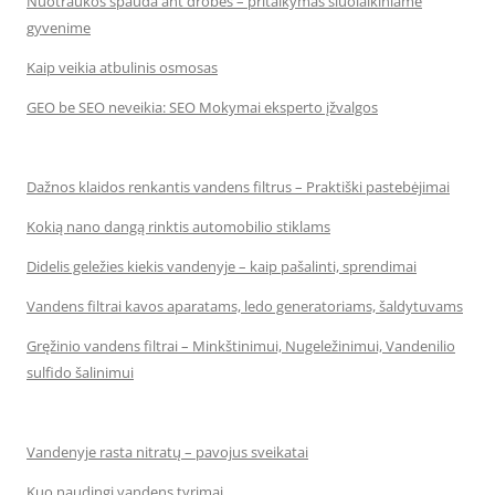
Nuotraukos spauda ant drobės – pritaikymas šiuolaikiniame
gyvenime
Kaip veikia atbulinis osmosas
GEO be SEO neveikia: SEO Mokymai eksperto įžvalgos
Dažnos klaidos renkantis vandens filtrus – Praktiški pastebėjimai
Kokią nano dangą rinktis automobilio stiklams
Didelis geležies kiekis vandenyje – kaip pašalinti, sprendimai
Vandens filtrai kavos aparatams, ledo generatoriams, šaldytuvams
Gręžinio vandens filtrai – Minkštinimui, Nugeležinimui, Vandenilio
sulfido šalinimui
Vandenyje rasta nitratų – pavojus sveikatai
Kuo naudingi vandens tyrimai