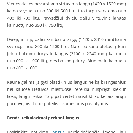
Vienos dalies nevarstomo virtuvinio lango (1420 x 1520 mm)
kaina svyruoja nuo 300 iki 500 litų, tuo tarpų varstomo nuo
400 iki 700 litų. Pavyzdžiui dviejų dalių virtuvinis langas
kainuotų nuo 350 iki 750 litų.
Dviejų ir trijų dalių kambario langų (1420 x 2310 mm) kaina
svyruoja nuo 800 iki 1200 litų. Na o balkono blokas, į kurį
įeina balkono durys ir langas (2100 x 2240 mm) kainuoja
nuo 600 iki 1000 litų, nes balkonų durys šiuo metu kainuoja
nuo 400 iki 600 Lt.
Kaune galima įsigyti plastikinius langus ne ką brangesnius
nei kituose Lietuvos miestuose, tereikia nuspręsti kiek ir
kokių langų reikia. Taip pat vertėtų susitikti su keliais langų
pardavėjais, kurie pateiks išsamesnius pasiūlymus.
Bendri reikalavimai perkant langus
Pasirinkite patikimą
langus
pardavinėjančią įmonę, jau