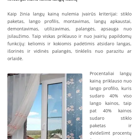
Kaip žinia langų kainą nulemia įvairūs kriterijai: stiklo
paketas, lango profilis, montavimas, langų apkaustai,
demontavimas, utilizavimas, palangės, apsauga nuo
įsilaužimo. Taip viskas priklauso ir nuo įvairių papildomų
funkcijų: keliomis ir kokiomis padėtimis atsidaro langas,
išorinės ir vidinės palangės, tinklelis nuo parazitu ar
orlaidė.
Procentaliai langų
kainą priklauso nuo
lango profilio, kuris
sudaro 40% viso
lango kainos, taip
pat 40% kainos
sudaro stiklo
paketas ir
dvidešimt procentų