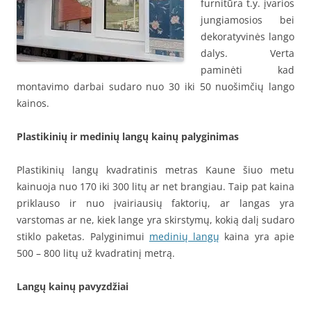
furnitūra t.y. įvarios
jungiamosios bei
dekoratyvinės lango
dalys. Verta
paminėti kad
montavimo darbai sudaro nuo 30 iki 50 nuošimčių lango
kainos.
Plastikinių ir medinių langų kainų palyginimas
Plastikinių langų kvadratinis metras Kaune šiuo metu
kainuoja nuo 170 iki 300 litų ar net brangiau. Taip pat kaina
priklauso ir nuo įvairiausių faktorių, ar langas yra
varstomas ar ne, kiek lange yra skirstymų, kokią dalį sudaro
stiklo paketas. Palyginimui
medinių langų
kaina yra apie
500 – 800 litų už kvadratinį metrą.
Langų kainų pavyzdžiai