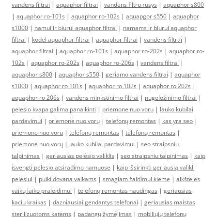
vandens filtrai
|
aquaphor filtrai
|
vandens filtru rusys
|
aquaphor s800
|
aquaphor ro-101s
|
aquaphor ro-102s
|
aquapgor s550
|
aquaphor
s1000
|
namui ir biurui aquaphor filtrai
|
namams ir biurui aquaphor
filtrai
|
kodel aquaphor filtrai
|
aquaphor filtrai
|
vandens filtrai
|
aquaphor filtrai
|
aquaphor ro-101s
|
aquaphor ro-202s
|
aquaphor ro-
102s
|
aquaphor ro-202s
|
aquaphor ro-206s
|
vandens filtrai
|
aquaphor s800
|
aquaphor s550
|
geriamo vandens filtrai
|
aquaphor
s1000
|
aquaphor ro 101s
|
aquaphor ro 102s
|
aquaphor ro 202s
|
aquaphor ro 206s
|
vandens minkstinimo filtrai
|
nugeležinimo filtrai
|
pelesio kvapa galima panaikinti
|
priemone nuo voru
|
lauko kubilai
pardavimui
|
priemonė nuo vorų
|
telefonų remontas
|
kas yra seo
|
priemone nuo voru
|
telefonų remontas
|
telefonų remontas
|
priemonė nuo vorų
|
lauko kubilai pardavimui
|
seo straipsniu
talpinimas
|
geriausias pelėsio valiklis
|
seo straipsniu talpinimas
|
kaip
isvengti pelesio atsiradimo namuose
|
kaip išsirinkti geriausią valiklį
pelėsiui
|
puiki dovana vaikams
|
smagiam žaidimui kieme
|
aikštelės
vaikų laiko praleidimui
|
telefonų remontas naudingas
|
geriausias
kaciu kraikas
|
dazniausiai gendantys telefonai
|
geriausias maistas
sterilizuotoms katėms
|
padangų žymėjimas
|
mobiliųjų telefonų