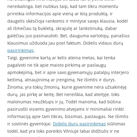
nereikalinga, bet nutikus taip, kad tam tikru momentu
prireikia informacijos apie vieną ar kitą produktą, ir
daugelis skėsčioja rankomis ir mintyse savęs klausia, kodėl
aš išmečiau tą bukletą, skrajutę ar lankstinuką, dabar
galėčiau juo pasinaudoti. Bet, dauguma vartotojų, panašius
klausimus užduoda jau post faktum. Didelis vidaus durų
pasirinkimas
.
Taigi, gyvenime kartą ar kelis ateina metas, kai tenka
pagalvoti ne tik apie maisto pirkimą ar paslaugų
apmokėjimą, bet ir apie savo gyvenamųjų patalpų interjero
keitimą, atnaujinimą ar įrengimą. Ne išimtis ir durys.
Žinoma, yra tokių žmonių, kurie gyvenime nėra užsakinėję
durų, jas pirkę ar keitę. Bet nereiškia, kad ateityje, toks
malonumas neužklups ir jų. Todėl manoma, kad būtina
pasiruošti visiems gyvenimo atvejams ir minimaliai rinkti
informaciją apie tam tikras, būsimas, paslaugas. Ne išimtis
ir sostinės gyventojai.
Didelis durų pasirinkimas
siūlomas
todėl, kad yra toks poreikis Vilniuje labai didžiulis ir ne