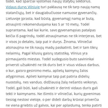
todėl, kad sparčiai vystomas naujų statybų sektorius.
Vidaus durys Vilniuje
turi paklausą ne tik tarp naują namą
statančiųjų, bet ir daugiabučiuose namuose gyvenančių.
Lietuvoje įprasta, kad būstą, gyvenamąjį namą ar butą,
atnaujinti rekomenduojama kas 5 ar 10 metų. Todėl
suprantama, kad kai kurie, savo gyvenamąsias patalpas
keičia iš pagrindų, todėl atnaujinamas ne tik interjeras, bet
ir visos jo detalės, taip pat ir durys. Žinoma, Vilniečiai
atsinaujina ne tik naujų madų paskatinti, bet ir tam tikrų
nelaimių. Pagal kilusių gaisrų statistiką, Vilnius yra
pirmaujantis miestas. Todėl sudegusio buto savininkai
priversti užsakinėti ne tik duris bet ir visus vidaus darbus,
o kur, gaisro gesinimo metu, aplietų kaimynų žalos
atlyginimas. Aplieti kaimynai taip pat patiria didelių
nuostolių, nes vanduo, didžiausią žalą nešantis veiksnys.
Todėl, gali būti, kad užsakinėti ir derinti vidaus duris gali
tekti ir kaimynams. Ne išimtis ir vilniečiai, kurių gyvenimas
tiesiog nestovi vietoje, o per dideli darbų krūviai priverčia
ne viena griebtis už galvos, kai per aplaidumą, tenka patirti