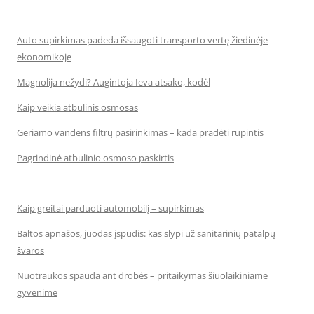
Auto supirkimas padeda išsaugoti transporto vertę žiedinėje
ekonomikoje
Magnolija nežydi? Augintoja Ieva atsako, kodėl
Kaip veikia atbulinis osmosas
Geriamo vandens filtrų pasirinkimas – kada pradėti rūpintis
Pagrindinė atbulinio osmoso paskirtis
Kaip greitai parduoti automobilį – supirkimas
Baltos apnašos, juodas įspūdis: kas slypi už sanitarinių patalpų
švaros
Nuotraukos spauda ant drobės – pritaikymas šiuolaikiniame
gyvenime