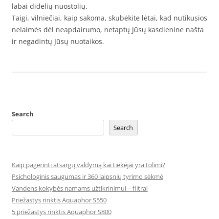
labai didelių nuostolių.
Taigi, vilniečiai, kaip sakoma, skubėkite lėtai, kad nutikusios
nelaimės dėl neapdairumo, netaptų Jūsų kasdienine našta
ir negadintų Jūsų nuotaikos.
Search
Search
Kaip pagerinti atsargų valdymą kai tiekėjai yra tolimi?
Psichologinis saugumas ir 360 laipsnių tyrimo sėkmė
Vandens kokybės namams užtikrinimui – filtrai
Priežastys rinktis Aquaphor S550
5 priežastys rinktis Aquaphor S800