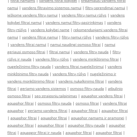
|
filtrai namams
|
vandens filtrai kokybei
|
tinkamiausi vandens filtrai
namui
|
vandens filtravimo sistemos namui
|
filtrų sprendimai namui
|
ieškome vandens filtrų namui
|
vandens filtrų namui rūšys
|
vandens
kokybei filtrai namui
|
vandens namui filtrų pasirinkimas
|
vandens
filtrų rtūšys
|
vandens kokybei name
|
rekomenduojami vandens filtrai
namui
|
vandens filtrai namui
|
filtrų namui rūšys
|
vandens filtrų rūšys
|
vandens filtrai namui
|
namui naudingi osmoso filtrai
|
namui
geriausi osmoso filtrai
|
filtrai namui
|
vandens filtrų nauda
|
filtrų
rūšys ir nauda
|
vandens filtrų rūšys
|
vandens minkštinimo filtrai
|
nugeležinimo filtrų nauda
|
vandens filtrai nugeležinimui
|
vandens
minkštinimo filtrų nauda
|
vandens filtrų rūšys
|
nugeležinimo ir
vandens monkštinimo filtrai
|
vandens nukalkinimo filtrai
|
vandens
filtrai
|
geriamo vandens sistemos
|
osmoso filtrų nauda
|
atbulinio
osmoso filtrai
|
seo straipsniu talpinimas
|
aquaphor vandens filtrai
|
aquaphor filtrai
|
osmoso filtrų nauda
|
osmoso filtrai
|
vandens filtrai
aquaphor
|
geriamo vandens filtrai
|
aquaphor filtrai
|
aquaphor filtrai
|
aquaphor filtrai
|
aquaphor filtrai
|
aquaphor namams ir pramonei
|
aquaphor filtrai
|
aquaphor filtrai
|
aquaphor filtrų nauda
|
aquaphor
filtrai
|
aquapgor filtrai ir nauda
|
aquaphor filtrai
|
aquaphor filtrai
|