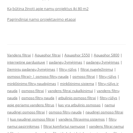
Ką būtina žinoti apie namų projektus iki 80 m2
Pagrindiniai namo projektavimo etapai
Vandens filtrai
|
Aquaphor filtrai
|
Aquaphor S550
|
Aquaphor S800
|
internetine parduotuve
|
padangų žymėjimas
|
padangų žymėjimas
|
žieminių padangų žymėjimas
|
filtrų rūšys
|
filtrai nugeležinimui
|
osmoso filtrai> |
osmoso filtrų nauda
|
osmoso filtrai
|
filtrų rūšys
|
minkštinimo filtrų naudojimas
|
minkštinimo sistema
|
filtrų rūšys ir
nauda
|
osmoso filtrai
|
vandens filtrai nukalkinimui
|
vandens filtrų
nauda
|
osmoso filtrų nauda
|
atbulinio osmoso filtrai
|
filtrų rūšys
|
apie geriamo vandens filtrus
|
kas yra atbulinis osmosas
|
namui
naudingi osmoso filtrai
|
osmoso filtrų nauda
|
naudingi osmoso filtrai
|
kuo naudingi osmoso filtrai
|
vandens filtravimo sistemos
|
filtrų
namui pasirinkimas
|
filtrai komfortui namuose
|
vandens filtrai namui