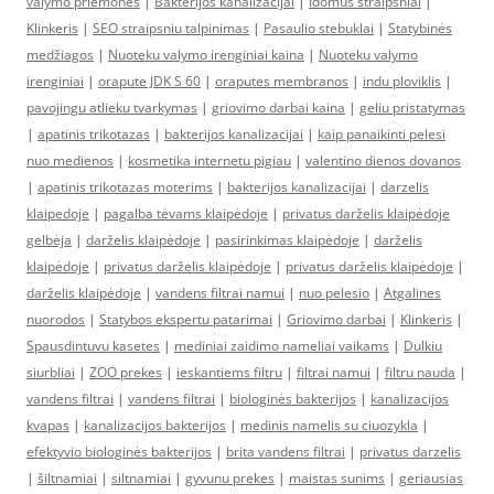
valymo priemones
|
Bakterijos kanalizacijai
|
Idomus straipsniai
|
Klinkeris
|
SEO straipsniu talpinimas
|
Pasaulio stebuklai
|
Statybinės
medžiagos
|
Nuoteku valymo irenginiai kaina
|
Nuoteku valymo
irenginiai
|
orapute JDK S 60
|
oraputes membranos
|
indu ploviklis
|
pavojingu atlieku tvarkymas
|
griovimo darbai kaina
|
geliu pristatymas
|
apatinis trikotazas
|
bakterijos kanalizacijai
|
kaip panaikinti pelesi
nuo medienos
|
kosmetika internetu pigiau
|
valentino dienos dovanos
|
apatinis trikotazas moterims
|
bakterijos kanalizacijai
|
darzelis
klaipedoje
|
pagalba tėvams klaipėdoje
|
privatus darželis klaipėdoje
gelbėja
|
darželis klaipėdoje
|
pasirinkimas klaipėdoje
|
darželis
klaipėdoje
|
privatus darželis klaipėdoje
|
privatus darželis klaipėdoje
|
darželis klaipėdoje
|
vandens filtrai namui
|
nuo pelesio
|
Atgalines
nuorodos
|
Statybos ekspertu patarimai
|
Griovimo darbai
|
Klinkeris
|
Spausdintuvu kasetes
|
mediniai zaidimo nameliai vaikams
|
Dulkiu
siurbliai
|
ZOO prekes
|
ieskantiems filtru
|
filtrai namui
|
filtru nauda
|
vandens filtrai
|
vandens filtrai
|
biologinės bakterijos
|
kanalizacijos
kvapas
|
kanalizacijos bakterijos
|
medinis namelis su ciuozykla
|
efektyvio biologinės bakterijos
|
brita vandens filtrai
|
privatus darzelis
|
šiltnamiai
|
siltnamiai
|
gyvunu prekes
|
maistas sunims
|
geriausias