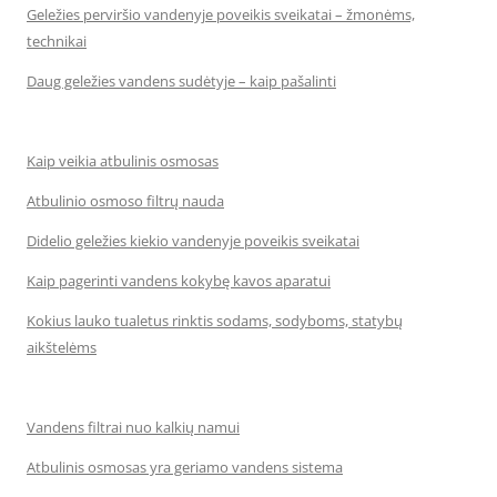
Geležies perviršio vandenyje poveikis sveikatai – žmonėms,
technikai
Daug geležies vandens sudėtyje – kaip pašalinti
Kaip veikia atbulinis osmosas
Atbulinio osmoso filtrų nauda
Didelio geležies kiekio vandenyje poveikis sveikatai
Kaip pagerinti vandens kokybę kavos aparatui
Kokius lauko tualetus rinktis sodams, sodyboms, statybų
aikštelėms
Vandens filtrai nuo kalkių namui
Atbulinis osmosas yra geriamo vandens sistema