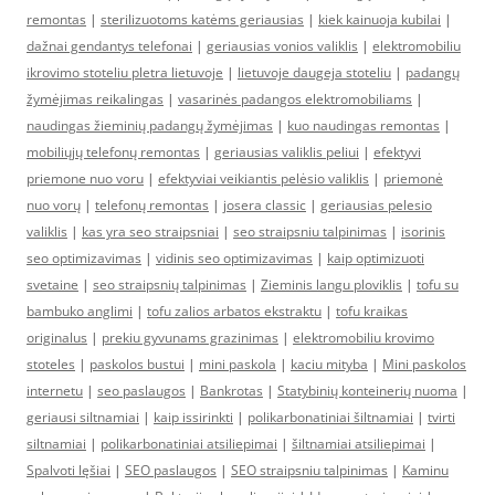
remontas
|
sterilizuotoms katėms geriausias
|
kiek kainuoja kubilai
|
dažnai gendantys telefonai
|
geriausias vonios valiklis
|
elektromobiliu
ikrovimo stoteliu pletra lietuvoje
|
lietuvoje daugeja stoteliu
|
padangų
žymėjimas reikalingas
|
vasarinės padangos elektromobiliams
|
naudingas žieminių padangų žymėjimas
|
kuo naudingas remontas
|
mobiliųjų telefonų remontas
|
geriausias valiklis peliui
|
efektyvi
priemone nuo voru
|
efektyviai veikiantis pelėsio valiklis
|
priemonė
nuo vorų
|
telefonų remontas
|
josera classic
|
geriausias pelesio
valiklis
|
kas yra seo straipsniai
|
seo straipsniu talpinimas
|
isorinis
seo optimizavimas
|
vidinis seo optimizavimas
|
kaip optimizuoti
svetaine
|
seo straipsnių talpinimas
|
Zieminis langu ploviklis
|
tofu su
bambuko anglimi
|
tofu zalios arbatos ekstraktu
|
tofu kraikas
originalus
|
prekiu gyvunams grazinimas
|
elektromobiliu krovimo
stoteles
|
paskolos bustui
|
mini paskola
|
kaciu mityba
|
Mini paskolos
internetu
|
seo paslaugos
|
Bankrotas
|
Statybinių konteinerių nuoma
|
geriausi siltnamiai
|
kaip issirinkti
|
polikarbonatiniai šiltnamiai
|
tvirti
siltnamiai
|
polikarbonatiniai atsiliepimai
|
šiltnamiai atsiliepimai
|
Spalvoti lęšiai
|
SEO paslaugos
|
SEO straipsniu talpinimas
|
Kaminu