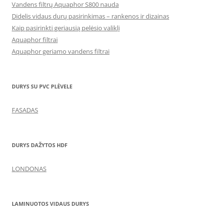
Vandens filtrų Aquaphor S800 nauda
Didelis vidaus durų pasirinkimas – rankenos ir dizainas
Kaip pasirinkti geriausią pelėsio valiklį
Aquaphor filtrai
Aquaphor geriamo vandens filtrai
DURYS SU PVC PLĖVELE
FASADAS
DURYS DAŽYTOS HDF
LONDONAS
LAMINUOTOS VIDAUS DURYS