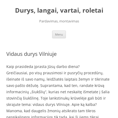
Skip
to
Durys, langai, vartai, roletai
content
Pardavimas, montavimas
Menu
Vidaus durys Vilniuje
Kaip prasideda įprasta Jūsų darbo diena?
Greičiausiai, po visų prausimosi ir pusryčių procedūrų,
išeinate iš savo namų, leidžiatės laiptais žemyn ir tikrinate
savo pašto dėžutę. Suprantama, kad ten, randate krūvą
informacinių „šiukšlių“, kurias net neskaitę išmetate į šalia
stovinčią šiukšlinę. Toje lankstinukų krūvelėje gali būti ir
skrajute tema: vidaus durys Vilniuje. Apie ką kalba?
Manoma, kad daugelis žmonių atsikrato tam tikros
nereikalingos informacijos tik tada, kai ši jiems tikrai