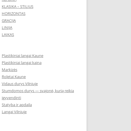
KLASIKA – STILIUS
HORIZONTAS
GRACIJA
LINIJA
LAIKAS
Plastikiniai langai Kaune
Plastikiniai langai kaina
Markizės
Roletai Kaune
Vidaus durys Vilniuje
Stumdomos durys — svajonė, kurią reikia
įgyvendinti
Statyba ir apdaila
Langai Vilniuje