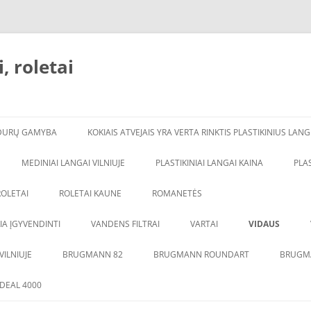
, roletai
DURŲ GAMYBA
KOKIAIS ATVEJAIS YRA VERTA RINKTIS PLASTIKINIUS LAN
MEDINIAI LANGAI VILNIUJE
PLASTIKINIAI LANGAI KAINA
PLA
ROLETAI
ROLETAI KAUNE
ROMANETĖS
A ĮGYVENDINTI
VANDENS FILTRAI
VARTAI
VIDAUS
AQUAHOR FILTRAI
AQUAPHOR S550
DURYS DAŽYTO
VILNIUJE
BRUGMANN 82
BRUGMANN ROUNDART
BRUGM
VANDENS FILTRAI NAMUI
AQUAPHOR S800
DURYS SU ĄŽU
IDEAL 4000
DURYS SU PVC 