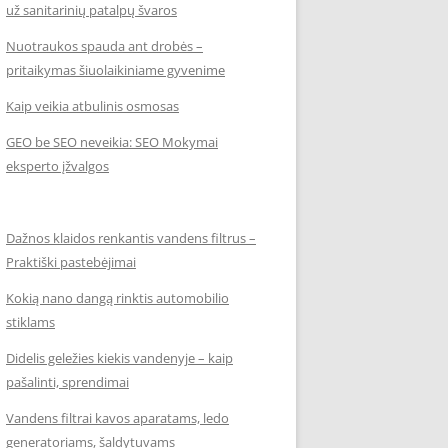
už sanitarinių patalpų švaros
Nuotraukos spauda ant drobės –
pritaikymas šiuolaikiniame gyvenime
Kaip veikia atbulinis osmosas
GEO be SEO neveikia: SEO Mokymai
eksperto įžvalgos
Dažnos klaidos renkantis vandens filtrus –
Praktiški pastebėjimai
Kokią nano dangą rinktis automobilio
stiklams
Didelis geležies kiekis vandenyje – kaip
pašalinti, sprendimai
Vandens filtrai kavos aparatams, ledo
generatoriams, šaldytuvams