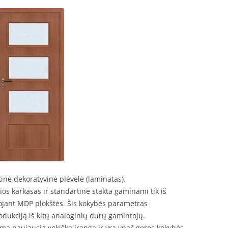
nė dekoratyvinė plėvelė (laminatas).
čios karkasas ir standartinė stakta gaminami tik iš
jant MDP plokštės. Šis kokybės parametras
odukciją iš kitų analoginių durų gamintojų.
a naujausia vokiška įranga ir yra ypač geros kokybės.