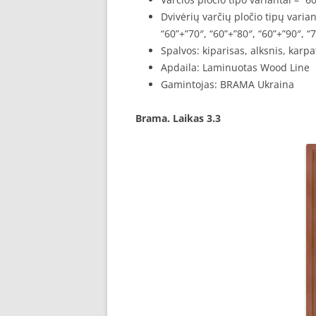
Dvivėrių varčių pločio tipų varian
“60”+”70″, “60”+”80″, “60”+”90″, “
Spalvos: kiparisas, alksnis, karp
Apdaila: Laminuotas Wood Line
Gamintojas: BRAMA Ukraina
Brama. Laikas 3.3