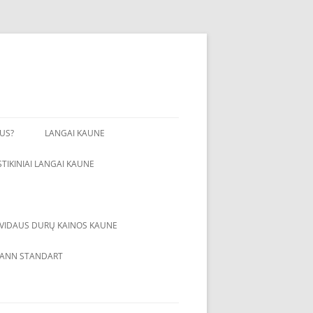
GUS?
LANGAI KAUNE
STIKINIAI LANGAI KAUNE
VIDAUS DURŲ KAINOS KAUNE
S HDF
LONDONAS
ANN STANDART
OLO FANERUOTE
NAUJAS STANDARTAS
PLĖVELE
FASADAS