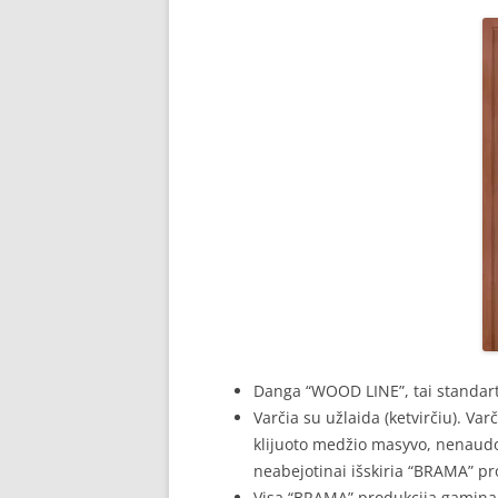
Danga “WOOD LINE”, tai standarti
Varčia su užlaida (ketvirčiu). Var
klijuoto medžio masyvo, nenaudo
neabejotinai išskiria “BRAMA” pr
Visa “BRAMA” produkcija gaminam