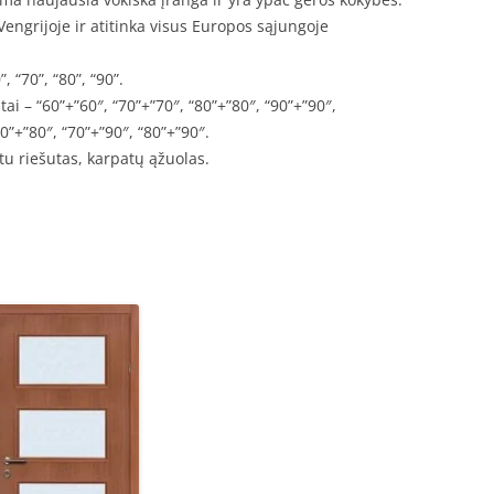
engrijoje ir atitinka visus Europos sąjungoje
.
, “70”, “80”, “90”.
tai – “60”+”60″, “70”+”70″, “80”+”80″, “90”+”90″,
70”+”80″, “70”+”90″, “80”+”90″.
atu riešutas, karpatų ąžuolas.