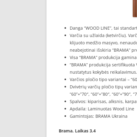
Danga “WOOD LINE”, tai standarti
Varčia su užlaida (ketvirčiu). Var
klijuoto medžio masyvo, nenaudo
neabejotinai išskiria “BRAMA” pr
Visa “BRAMA” produkcija gaminam
“BRAMA” produkcija sertifikuota V
nustatytus kokybės reikalavimus
Varčios pločio tipo variantai – “60”
Dvivėrių varčių pločio tipų varian
“60”+”70″, “60”+”80″, “60”+”90″, “
Spalvos: kiparisas, alksnis, karp
Apdaila: Laminuotas Wood Line
Gamintojas: BRAMA Ukraina
Brama. Laikas 3.4