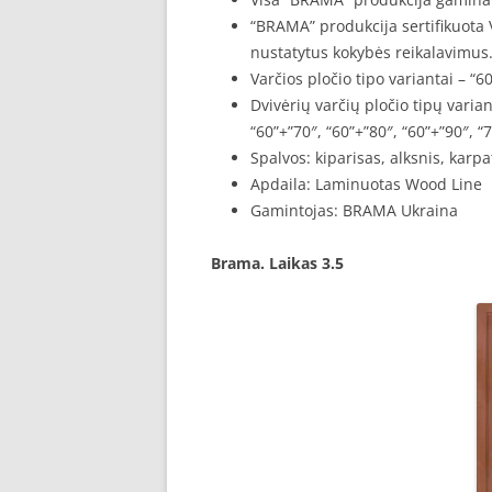
“BRAMA” produkcija sertifikuota V
nustatytus kokybės reikalavimus
Varčios pločio tipo variantai – “60”
Dvivėrių varčių pločio tipų varian
“60”+”70″, “60”+”80″, “60”+”90″, “
Spalvos: kiparisas, alksnis, karp
Apdaila: Laminuotas Wood Line
Gamintojas: BRAMA Ukraina
Brama. Laikas 3.5