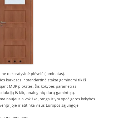
nė dekoratyvinė plėvelė (laminatas).
čios karkasas ir standartinė stakta gaminami tik iš
jant MDP plokštės. Šis kokybės parametras
odukciją iš kitų analoginių durų gamintojų.
a naujausia vokiška įranga ir yra ypač geros kokybės.
engrijoje ir atitinka visus Europos sąjungoje
.
, “70”, “80”, “90”.