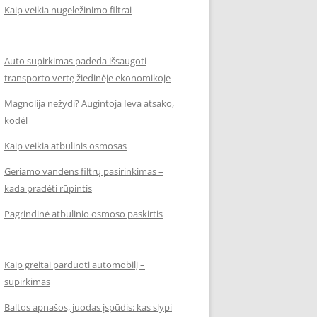
Kaip veikia nugeležinimo filtrai
Auto supirkimas padeda išsaugoti
transporto vertę žiedinėje ekonomikoje
Magnolija nežydi? Augintoja Ieva atsako,
kodėl
Kaip veikia atbulinis osmosas
Geriamo vandens filtrų pasirinkimas –
kada pradėti rūpintis
Pagrindinė atbulinio osmoso paskirtis
Kaip greitai parduoti automobilį –
supirkimas
Baltos apnašos, juodas įspūdis: kas slypi