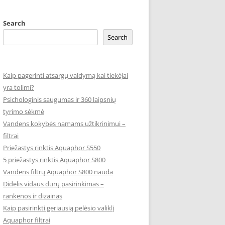
DURYS
GRACIJA
Search
Search
URYS
HARMONIJA
HORIZONTAS
Kaip pagerinti atsargų valdymą kai tiekėjai
KLASIKA
yra tolimi?
Psichologinis saugumas ir 360 laipsnių
KLASIKA – STILIUS
tyrimo sėkmė
Vandens kokybės namams užtikrinimui –
LAIKAS
filtrai
LINIJA
Priežastys rinktis Aquaphor S550
5 priežastys rinktis Aquaphor S800
SILUETAS
Vandens filtrų Aquaphor S800 nauda
Didelis vidaus durų pasirinkimas –
STANDARTAS
rankenos ir dizainas
Kaip pasirinkti geriausią pelėsio valiklį
Aquaphor filtrai