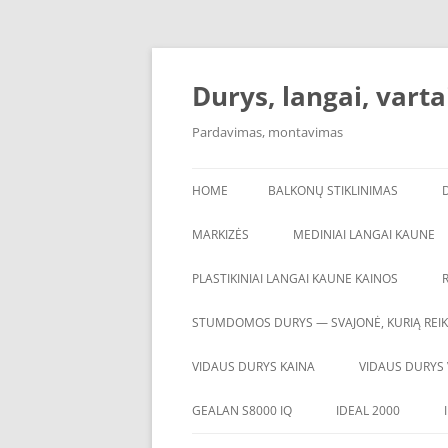
Skip
to
content
Durys, langai, vartai
Pardavimas, montavimas
HOME
BALKONŲ STIKLINIMAS
MARKIZĖS
MEDINIAI LANGAI KAUNE
PLASTIKINIAI LANGAI KAUNE KAINOS
STUMDOMOS DURYS — SVAJONĖ, KURIĄ REIKI
VIDAUS DURYS KAINA
VIDAUS DURYS 
GEALAN S8000 IQ
IDEAL 2000