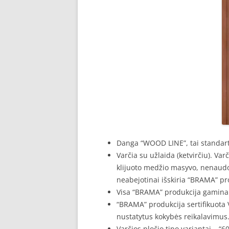
Danga “WOOD LINE”, tai standarti
Varčia su užlaida (ketvirčiu). Var
klijuoto medžio masyvo, nenaudo
neabejotinai išskiria “BRAMA” pr
Visa “BRAMA” produkcija gaminam
“BRAMA” produkcija sertifikuota V
nustatytus kokybės reikalavimus
Varčios pločio tipo variantai – “60”