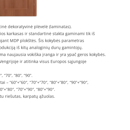
nė dekoratyvinė plėvelė (laminatas).
čios karkasas ir standartinė stakta gaminami tik iš
jant MDP plokštės. Šis kokybės parametras
odukciją iš kitų analoginių durų gamintojų.
a naujausia vokiška įranga ir yra ypač geros kokybės.
engrijoje ir atitinka visus Europos sąjungoje
.
, “70”, “80”, “90”.
tai – “60”+”60″, “70”+”70″, “80”+”80″, “90”+”90″,
70”+”80″, “70”+”90″, “80”+”90″.
atu riešutas, karpatų ąžuolas.