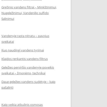
Gręžinio vandens filtrai – Minkštinimui,
Nugeležinimui, Vandenilio sulfido
šalinimui
Vandenyje rasta nitratų – pavojus
sveikatai
Kuo naudingi vandens tyrimai
Klaidos renkantis vandens filtrus
Geležies perviršio vandenyje poveikis
sveikatai – žmonėms, technikai
Daug geležies vandens sudėtyje – kaip
pašalinti
Kaip veikia atbulinis osmosas