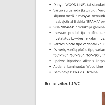
Danga “WOOD LINE”, tai standarti
Varčia su užlaida (ketvirčiu). Var
klijuoto medžio masyvo, nenaudo
neabejotinai išskiria “BRAMA” pr
Visa “BRAMA” produkcija gaminam
“BRAMA” produkcija sertifikuota V
nustatytus kokybės reikalavimus
Varčios pločio tipo variantai – “60”
Dvivėrių varčių pločio tipų varian
“60”+”70″, “60”+”80″, “60”+”90″, “
Spalvos: kiparisas, alksnis, karp
Apdaila: Laminuotas Wood Line
Gamintojas: BRAMA Ukraina
Brama. Laikas 3.2 WC