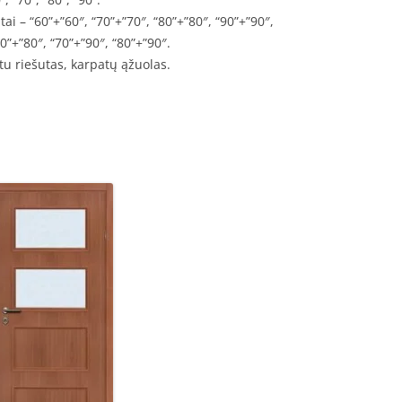
tai – “60”+”60″, “70”+”70″, “80”+”80″, “90”+”90″,
70”+”80″, “70”+”90″, “80”+”90″.
atu riešutas, karpatų ąžuolas.