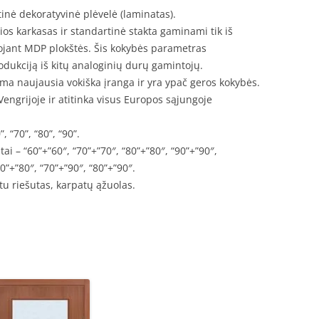
nė dekoratyvinė plėvelė (laminatas).
čios karkasas ir standartinė stakta gaminami tik iš
jant MDP plokštės. Šis kokybės parametras
odukciją iš kitų analoginių durų gamintojų.
a naujausia vokiška įranga ir yra ypač geros kokybės.
engrijoje ir atitinka visus Europos sąjungoje
.
, “70”, “80”, “90”.
tai – “60”+”60″, “70”+”70″, “80”+”80″, “90”+”90″,
70”+”80″, “70”+”90″, “80”+”90″.
atu riešutas, karpatų ąžuolas.