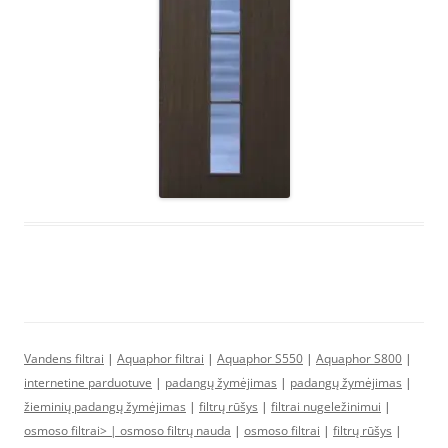
Vandens filtrai
|
Aquaphor filtrai
|
Aquaphor S550
|
Aquaphor S800
|
internetine parduotuve
|
padangų žymėjimas
|
padangų žymėjimas
|
žieminių padangų žymėjimas
|
filtrų rūšys
|
filtrai nugeležinimui
|
osmoso filtrai> |
osmoso filtrų nauda
|
osmoso filtrai
|
filtrų rūšys
|