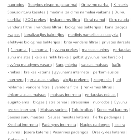
nuorodos
|
Statybos ekspertu patarimai
|
Griovimo darbai
|
Klinkeris
|
Spausdintuvu kasetes
|
mediniai zaidimo nameliai vaikams
|
Dulkiu
siurbliai
|
ZOO prekes
|
ieskantiems filtru
|
filtrai namui
|
filtru nauda
|
vandens filtrai
|
vandens filtrai
|
biologinės bakterijos
|
kanalizacijos
kvapas
|
kanalizacijos bakterijos
|
medinis namelis su ciuozykla
|
efektyvio biologinės bakterijos
|
brita vandens filtrai
|
privatus darzelis
|
šiltnamiai
|
siltnamiai
|
gyvunu prekes
|
maistas sunims
|
geriausias
sunu maistas
|
kaip issirinkti kraika
|
gelbsti gyvūnus nuo karščio
|
gyvūnų maudynės vasarą
|
šunų mityba
|
sausas maistas
|
kačių
kraikas
|
kraikas katėms
|
gyvūnams internetu
|
perkamiausios
internetu
|
geriausias kraikas
|
akcija prekems
|
zooprekės
|
led
reklama
|
vandens filtrai
|
vandens filtrai
|
renkamės filtrus
|
tinkamiausias maistas
|
maistas internetu
|
geriausias ėdalas
|
augintojams
|
blogas
|
straipsniai
|
straipsniai
|
nuorodos
|
Gyvunu
prekes internetu
|
Maistas sunims
|
Tofu kraikas
|
Konservai katems
|
Sausas sunu maistas
|
Sausas maistas katems
|
Perku padangas
|
Kreditai internetu
|
Padangos internetu
|
Naujos padangos
|
Josera
sunims
|
Josera katems
|
Vasarines padangos
|
Draskykles katems
|
Padangos
|