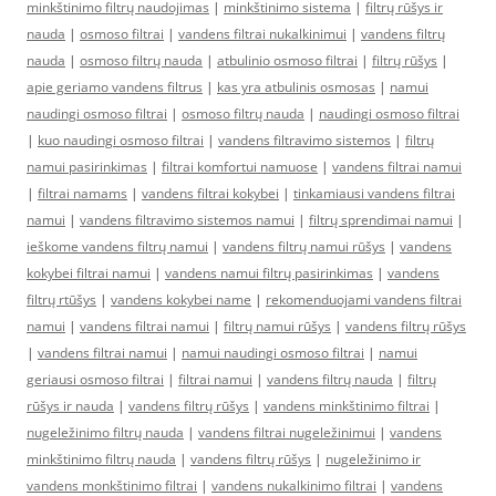
minkštinimo filtrų naudojimas
|
minkštinimo sistema
|
filtrų rūšys ir
nauda
|
osmoso filtrai
|
vandens filtrai nukalkinimui
|
vandens filtrų
nauda
|
osmoso filtrų nauda
|
atbulinio osmoso filtrai
|
filtrų rūšys
|
apie geriamo vandens filtrus
|
kas yra atbulinis osmosas
|
namui
naudingi osmoso filtrai
|
osmoso filtrų nauda
|
naudingi osmoso filtrai
|
kuo naudingi osmoso filtrai
|
vandens filtravimo sistemos
|
filtrų
namui pasirinkimas
|
filtrai komfortui namuose
|
vandens filtrai namui
|
filtrai namams
|
vandens filtrai kokybei
|
tinkamiausi vandens filtrai
namui
|
vandens filtravimo sistemos namui
|
filtrų sprendimai namui
|
ieškome vandens filtrų namui
|
vandens filtrų namui rūšys
|
vandens
kokybei filtrai namui
|
vandens namui filtrų pasirinkimas
|
vandens
filtrų rtūšys
|
vandens kokybei name
|
rekomenduojami vandens filtrai
namui
|
vandens filtrai namui
|
filtrų namui rūšys
|
vandens filtrų rūšys
|
vandens filtrai namui
|
namui naudingi osmoso filtrai
|
namui
geriausi osmoso filtrai
|
filtrai namui
|
vandens filtrų nauda
|
filtrų
rūšys ir nauda
|
vandens filtrų rūšys
|
vandens minkštinimo filtrai
|
nugeležinimo filtrų nauda
|
vandens filtrai nugeležinimui
|
vandens
minkštinimo filtrų nauda
|
vandens filtrų rūšys
|
nugeležinimo ir
vandens monkštinimo filtrai
|
vandens nukalkinimo filtrai
|
vandens