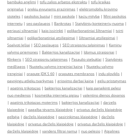
bambuko anglimi
|
tofu zalios arbatos ekstraktu
|
tofu kraikas
originalus
|
prekiu gyvunams grazinimas
|
elektromobiliu krovimo
stoteles
|
paskolos bustui
|
mini paskola
|
kaciu mityba
|
Mini paskolos
internetu
|
seo paslaugos
|
Bankrotas
|
Statybinių konteinerių nuoma
|
geriausi siltnamiai
|
kaip issirinkti
|
polikarbonatiniai šiltnamiai
|
tvirti
siltnamiai
|
polikarbonatiniai atsiliepimai
|
šiltnamiai atsiliepimai
|
Spalvoti lęšiai
|
SEO paslaugos
|
SEO straipsniu talpinimas
|
Kaminu
valymo priemones
|
Bakterijos kanalizacijai
|
Idomus straipsniai
|
Klinkeris
|
SEO straipsniu talpinimas
|
Pasaulio stebuklai
|
Statybinės
medžiagos
|
Nuoteku valymo irenginiai kaina
|
Nuoteku valymo
irenginiai
|
orapute JDK S 60
|
oraputes membranos
|
indu ploviklis
|
pavojingu atlieku tvarkymas
|
griovimo darbai kaina
|
geliu pristatymas
|
apatinis trikotazas
|
bakterijos kanalizacijai
|
kaip panaikinti pelesi
nuo medienos
|
kosmetika internetu pigiau
|
valentino dienos dovanos
|
apatinis trikotazas moterims
|
bakterijos kanalizacijai
|
darzelis
klaipedoje
|
pagalba tėvams klaipėdoje
|
privatus darželis klaipėdoje
gelbėja
|
darželis klaipėdoje
|
pasirinkimas klaipėdoje
|
darželis
klaipėdoje
|
privatus darželis klaipėdoje
|
privatus darželis klaipėdoje
|
darželis klaipėdoje
|
vandens filtrai namui
|
nuo pelesio
|
Atgalines