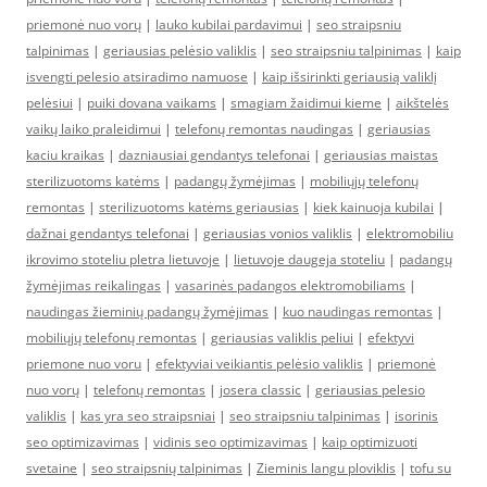
priemonė nuo vorų
|
lauko kubilai pardavimui
|
seo straipsniu
talpinimas
|
geriausias pelėsio valiklis
|
seo straipsniu talpinimas
|
kaip
isvengti pelesio atsiradimo namuose
|
kaip išsirinkti geriausią valiklį
pelėsiui
|
puiki dovana vaikams
|
smagiam žaidimui kieme
|
aikštelės
vaikų laiko praleidimui
|
telefonų remontas naudingas
|
geriausias
kaciu kraikas
|
dazniausiai gendantys telefonai
|
geriausias maistas
sterilizuotoms katėms
|
padangų žymėjimas
|
mobiliųjų telefonų
remontas
|
sterilizuotoms katėms geriausias
|
kiek kainuoja kubilai
|
dažnai gendantys telefonai
|
geriausias vonios valiklis
|
elektromobiliu
ikrovimo stoteliu pletra lietuvoje
|
lietuvoje daugeja stoteliu
|
padangų
žymėjimas reikalingas
|
vasarinės padangos elektromobiliams
|
naudingas žieminių padangų žymėjimas
|
kuo naudingas remontas
|
mobiliųjų telefonų remontas
|
geriausias valiklis peliui
|
efektyvi
priemone nuo voru
|
efektyviai veikiantis pelėsio valiklis
|
priemonė
nuo vorų
|
telefonų remontas
|
josera classic
|
geriausias pelesio
valiklis
|
kas yra seo straipsniai
|
seo straipsniu talpinimas
|
isorinis
seo optimizavimas
|
vidinis seo optimizavimas
|
kaip optimizuoti
svetaine
|
seo straipsnių talpinimas
|
Zieminis langu ploviklis
|
tofu su