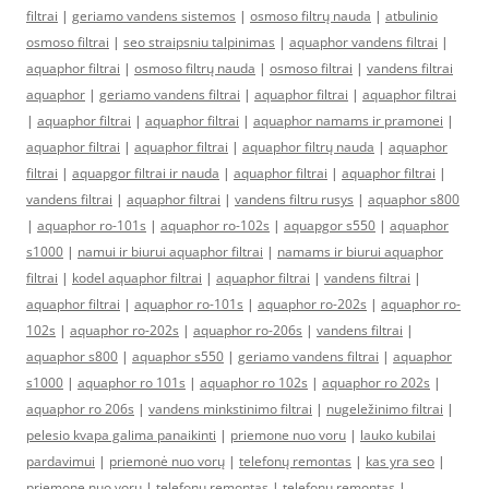
filtrai
|
geriamo vandens sistemos
|
osmoso filtrų nauda
|
atbulinio
osmoso filtrai
|
seo straipsniu talpinimas
|
aquaphor vandens filtrai
|
aquaphor filtrai
|
osmoso filtrų nauda
|
osmoso filtrai
|
vandens filtrai
aquaphor
|
geriamo vandens filtrai
|
aquaphor filtrai
|
aquaphor filtrai
|
aquaphor filtrai
|
aquaphor filtrai
|
aquaphor namams ir pramonei
|
aquaphor filtrai
|
aquaphor filtrai
|
aquaphor filtrų nauda
|
aquaphor
filtrai
|
aquapgor filtrai ir nauda
|
aquaphor filtrai
|
aquaphor filtrai
|
vandens filtrai
|
aquaphor filtrai
|
vandens filtru rusys
|
aquaphor s800
|
aquaphor ro-101s
|
aquaphor ro-102s
|
aquapgor s550
|
aquaphor
s1000
|
namui ir biurui aquaphor filtrai
|
namams ir biurui aquaphor
filtrai
|
kodel aquaphor filtrai
|
aquaphor filtrai
|
vandens filtrai
|
aquaphor filtrai
|
aquaphor ro-101s
|
aquaphor ro-202s
|
aquaphor ro-
102s
|
aquaphor ro-202s
|
aquaphor ro-206s
|
vandens filtrai
|
aquaphor s800
|
aquaphor s550
|
geriamo vandens filtrai
|
aquaphor
s1000
|
aquaphor ro 101s
|
aquaphor ro 102s
|
aquaphor ro 202s
|
aquaphor ro 206s
|
vandens minkstinimo filtrai
|
nugeležinimo filtrai
|
pelesio kvapa galima panaikinti
|
priemone nuo voru
|
lauko kubilai
pardavimui
|
priemonė nuo vorų
|
telefonų remontas
|
kas yra seo
|
priemone nuo voru
|
telefonų remontas
|
telefonų remontas
|