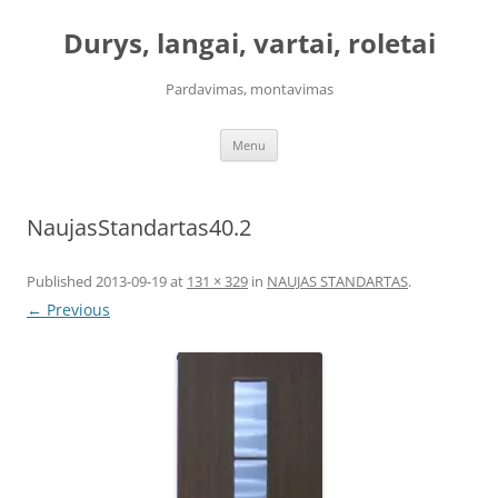
Skip
to
Durys, langai, vartai, roletai
content
Pardavimas, montavimas
Menu
NaujasStandartas40.2
Published
2013-09-19
at
131 × 329
in
NAUJAS STANDARTAS
.
← Previous