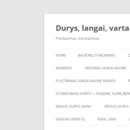
Skip
to
content
Durys, langai, vartai
Pardavimas, montavimas
HOME
BALKONŲ STIKLINIMAS
MARKIZĖS
MEDINIAI LANGAI KAUNE
PLASTIKINIAI LANGAI KAUNE KAINOS
STUMDOMOS DURYS — SVAJONĖ, KURIĄ REIKI
VIDAUS DURYS KAINA
VIDAUS DURYS 
GEALAN S8000 IQ
IDEAL 2000