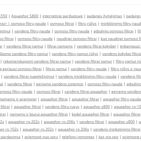
S550
|
Aquaphor S800
|
internetine parduotuve
|
padangų žymėjimas
|
padangų
trai> |
osmoso filtrų nauda
|
osmoso filtrai
|
filtrų rūšys
|
minkštinimo filtrų nau
kinimui
|
vandens filtrų nauda
|
osmoso filtrų nauda
|
atbulinio osmoso filtrai
|
fi
 filtrai
|
osmoso filtrų nauda
|
naudingi osmoso filtrai
|
kuo naudingi osmoso fil
se
|
vandens filtrai namui
|
filtrai namams
|
vandens filtrai kokybei
|
tinkamiausi 
škome vandens filtrų namui
|
vandens filtrų namui rūšys
|
vandens kokybei filtra
|
rekomenduojami vandens filtrai namui
|
vandens filtrai namui
|
filtrų namui r
 geriausi osmoso filtrai
|
filtrai namui
|
vandens filtrų nauda
|
filtrų rūšys ir na
|
vandens filtrai nugeležinimui
|
vandens minkštinimo filtrų nauda
|
vandens fil
ai
|
vandens filtrai
|
geriamo vandens sistemos
|
osmoso filtrų nauda
|
atbulini
smoso filtrų nauda
|
osmoso filtrai
|
vandens filtrai aquaphor
|
geriamo vandens 
namams ir pramonei
|
aquaphor filtrai
|
aquaphor filtrai
|
aquaphor filtrų nauda
iltrai
|
aquaphor filtrai
|
vandens filtru rusys
|
aquaphor s800
|
aquaphor ro-1
trai
|
namams ir biurui aquaphor filtrai
|
kodel aquaphor filtrai
|
aquaphor filtrai
02s
|
aquaphor ro-202s
|
aquaphor ro-206s
|
vandens filtrai
|
aquaphor s800
|
a
or ro 102s
|
aquaphor ro 202s
|
aquaphor ro 206s
|
vandens minkstinimo filtrai
i pardavimui
|
priemonė nuo vorų
|
telefonų remontas
|
kas yra seo
|
priemone 