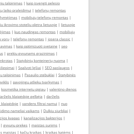
niu talpinimas
|
kaip isvengti pelesio
kų laiko praleidimui
|
telefonų remontas
žymėjimas
|
mobiliųjų telefonų remontas
|
u ikrovimo stoteliu pletra lietuvoje
|
lietuvoje
ėjimas
|
kuo naudingas remontas
|
mobiliųjų
 vorų
|
telefonų remontas
|
josera classic
|
izavimas
|
kaip optimizuoti svetaine
|
seo
us
|
prekiu gyvunams grazinimas
|
nkrotas
|
Statybinių konteinerių nuoma
|
siliepimai
|
Spalvoti lęšiai
|
SEO paslaugos
|
iu talpinimas
|
Pasaulio stebuklai
|
Statybinės
viklis
|
pavojingu atlieku tvarkymas
|
|
kosmetika internetu pigiau
|
valentino dienos
darželis klaipėdoje gelbėja
|
darželis
s klaipėdoje
|
vandens filtrai namui
|
nuo
aidimo nameliai vaikams
|
Dulkiu siurbliai
|
cijos kvapas
|
kanalizacijos bakterijos
|
|
gyvunu prekes
|
maistas sunims
|
s maistas
|
kačių kraikas
|
kraikas katėms
|