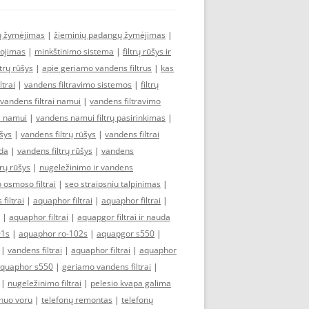
 žymėjimas
|
žieminių padangų žymėjimas
|
dojimas
|
minkštinimo sistema
|
filtrų rūšys ir
ltrų rūšys
|
apie geriamo vandens filtrus
|
kas
trai
|
vandens filtravimo sistemos
|
filtrų
vandens filtrai namui
|
vandens filtravimo
i namui
|
vandens namui filtrų pasirinkimas
|
ūšys
|
vandens filtrų rūšys
|
vandens filtrai
uda
|
vandens filtrų rūšys
|
vandens
trų rūšys
|
nugeležinimo ir vandens
o osmoso filtrai
|
seo straipsniu talpinimas
|
filtrai
|
aquaphor filtrai
|
aquaphor filtrai
|
|
aquaphor filtrai
|
aquapgor filtrai ir nauda
01s
|
aquaphor ro-102s
|
aquapgor s550
|
|
vandens filtrai
|
aquaphor filtrai
|
aquaphor
quaphor s550
|
geriamo vandens filtrai
|
|
nugeležinimo filtrai
|
pelesio kvapa galima
nuo voru
|
telefonų remontas
|
telefonų