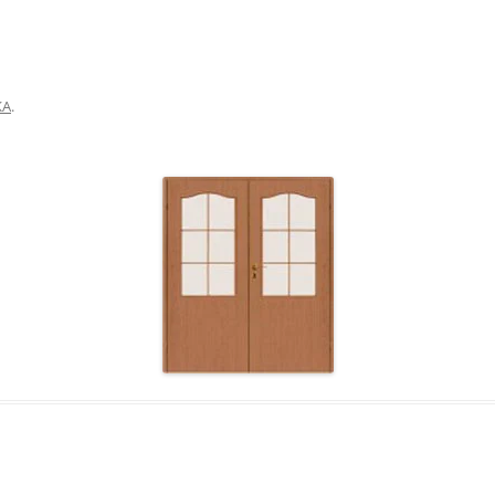
LAMINUOTOS 
PLASTIKINĖS D
KA
.