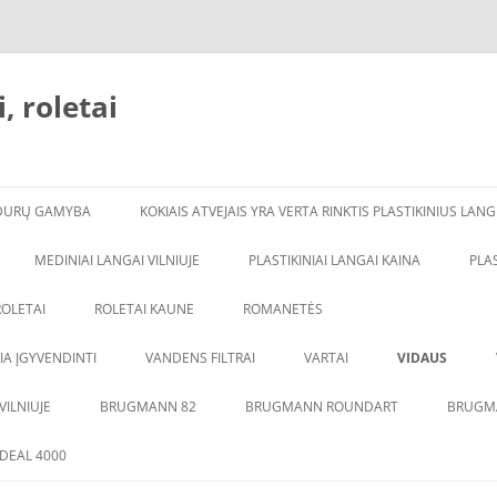
, roletai
DURŲ GAMYBA
KOKIAIS ATVEJAIS YRA VERTA RINKTIS PLASTIKINIUS LAN
MEDINIAI LANGAI VILNIUJE
PLASTIKINIAI LANGAI KAINA
PLA
ROLETAI
ROLETAI KAUNE
ROMANETĖS
A ĮGYVENDINTI
VANDENS FILTRAI
VARTAI
VIDAUS
AQUAHOR FILTRAI
AQUAPHOR S550
DURYS DAŽYTO
VILNIUJE
BRUGMANN 82
BRUGMANN ROUNDART
BRUGM
VANDENS FILTRAI NAMUI
AQUAPHOR S800
DURYS SU ĄŽU
IDEAL 4000
DURYS SU PVC 