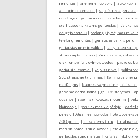
remontas
|
priemonė nuo vorų
|
lauko kubila
atsiradimo namuose
|
kaip išsirinkti geriausią
naudingas
|
geriausias kaciu kraikas
|
daznia
sterilizuotoms katėms geriausias
|
kiek kainuo
daugeja stoteliu
|
padangų žymėjimas reikali
telefonų remontas
|
geriausias valiklis peliui
geriausias pelesio valiklis
|
kas yra seo straip
straipsnių talpinimas
|
Zieminis langu plovikli
elektromobiliu krovimo stoteles
|
paskolos bu
geriausi siltnamiai
|
kaip issirinkti
|
polikarbon
SEO straipsniu talpinimas
|
Kaminu valymo p
medžiagos
|
Nuoteku valymo irenginiai kaina
griovimo darbai kaina
|
geliu pristatymas
|
ap
dovanos
|
apatinis trikotazas moterims
|
bakt
klaipėdoje
|
pasirinkimas klaipėdoje
|
darželi
pelesio
|
Atgalines nuorodos
|
Statybos ekspe
ZOO prekes
|
ieskantiems filtru
|
filtrai namui
medinis namelis su ciuozykla
|
efektyvio biolo
geriausias sunu maistas
|
kaip issirinkti kraik