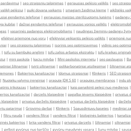
i pardavimui
|
seo straipsniu talpinimas
|
geriausias pelėsio valiklis
|
seo straips
 valiklį pelėsiui
|
puiki dovana vaikams
|
smagiam žaidimui kieme
|
aikštelės vai
usiai gendantys telefonai
|
geriausias maistas sterilizuotoms katėms
|
padangų 
ja kubilai
|
dažnai gendantys telefonai
|
geriausias vonios valiklis
|
elektromobili
ngas
|
vasarinės padangos elektromobiliams
|
naudingas žieminių padangų žym
|
efektyvi priemone nuo voru
|
efektyviai veikiantis pelėsio valiklis
|
priemonė nuo
sniai
|
seo straipsniu talpinimas
|
isorinis seo optimizavimas
|
vidinis seo optim
s
|
tofu su bambuko anglimi
|
tofu zalios arbatos ekstraktu
|
tofu kraikas original
stui
|
mini paskola
|
kaciu mityba
|
Mini paskolos internetu
|
seo paslaugos
|
Ba
atiniai šiltnamiai
|
tvirti siltnamiai
|
polikarbonatiniai atsiliepimai
|
šiltnamiai at
riemones
|
Bakterijos kanalizacijai
|
Idomus straipsniai
|
Klinkeris
|
SEO straipsn
|
Nuoteku valymo irenginiai
|
orapute JDK S 60
|
oraputes membranos
|
indu plo
atinis trikotazas
|
bakterijos kanalizacijai
|
kaip panaikinti pelesi nuo medienos
erijos kanalizacijai
|
darzelis klaipedoje
|
pagalba tėvams klaipėdoje
|
privatus 
s klaipėdoje
|
privatus darželis klaipėdoje
|
privatus darželis klaipėdoje
|
darželi
rtu patarimai
|
Griovimo darbai
|
Klinkeris
|
Spausdintuvu kasetes
|
mediniai z
|
filtru nauda
|
vandens filtrai
|
vandens filtrai
|
biologinės bakterijos
|
kanaliza
ginės bakterijos
|
brita vandens filtrai
|
privatus darzelis
|
šiltnamiai
|
siltnamiai
a
|
gelbsti gyvūnus nuo karščio
|
gyvūnų maudynės vasarą
|
šunų mityba
|
sausa