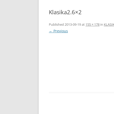
Klasika2.6×2
Published
2013-09-19
at
155 × 178
in
KLASI
← Previous