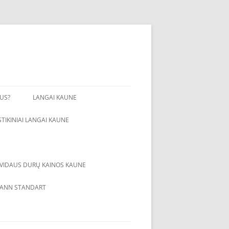
GUS?
LANGAI KAUNE
STIKINIAI LANGAI KAUNE
VIDAUS DURŲ KAINOS KAUNE
S HDF
LONDONAS
ANN STANDART
OLO FANERUOTE
NAUJAS STANDARTAS
PLĖVELE
FASADAS