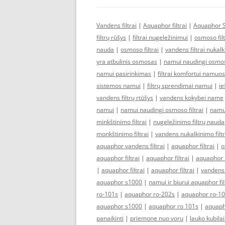
Vandens filtrai
|
Aquaphor filtrai
|
Aquaphor 
filtrų rūšys
|
filtrai nugeležinimui
|
osmoso fil
nauda
|
osmoso filtrai
|
vandens filtrai nukal
yra atbulinis osmosas
|
namui naudingi osmoso
namui pasirinkimas
|
filtrai komfortui namuo
sistemos namui
|
filtrų sprendimai namui
|
ie
vandens filtrų rtūšys
|
vandens kokybei name
namui
|
namui naudingi osmoso filtrai
|
namui
minkštinimo filtrai
|
nugeležinimo filtrų nauda
monkštinimo filtrai
|
vandens nukalkinimo filtr
aquaphor vandens filtrai
|
aquaphor filtrai
|
o
aquaphor filtrai
|
aquaphor filtrai
|
aquaphor 
|
aquaphor filtrai
|
aquaphor filtrai
|
vandens f
aquaphor s1000
|
namui ir biurui aquaphor fil
ro-101s
|
aquaphor ro-202s
|
aquaphor ro-1
aquaphor s1000
|
aquaphor ro 101s
|
aquaph
panaikinti
|
priemone nuo voru
|
lauko kubila