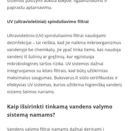
sistemos pasižymi aukšta kokybe, ilgaamžiškumu ir
paprastu aptarnavimu.
UV (ultravioletiniai) spinduliavimo filtrai
Ultravioletinio (UV) spinduliavimo filtrai naudojami
dezinfekcijai – tai reiškia, kad jie naikina mikroorganizmus
vandenyje be chemikalų. Jie ypač tinka tiems, kas naudoja
vandenį iš šulinių ar gręžinių, kur egzistuoja
mikrobiologinės taršos rizika. UV sistemos dažnai
integruojamos su kitais filtrais, kad būtų užtikrintas
maksimalus saugumas. Buksvarus.lt siūlo sertifikuotas ir
efektyvias UV sistemas, kurios užtikrina higienišką vandenį
visiems šeimos nariams.
Kaip išsirinkti tinkamą vandens valymo
sistemą namams?
Vandens valymo filtrai namams dažnai derinami į