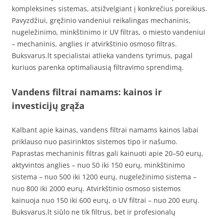
kompleksines sistemas, atsižvelgiant į konkrečius poreikius.
Pavyzdžiui, gręžinio vandeniui reikalingas mechaninis,
nugeležinimo, minkštinimo ir UV filtras, o miesto vandeniui
– mechaninis, anglies ir atvirkštinio osmoso filtras.
Buksvarus.lt specialistai atlieka vandens tyrimus, pagal
kuriuos parenka optimaliausią filtravimo sprendimą.
Vandens filtrai namams: kainos ir
investicijų grąža
Kalbant apie kainas, vandens filtrai namams kainos labai
priklauso nuo pasirinktos sistemos tipo ir našumo.
Paprastas mechaninis filtras gali kainuoti apie 20–50 eurų,
aktyvintos anglies – nuo 50 iki 150 eurų, minkštinimo
sistema – nuo 500 iki 1200 eurų, nugeležinimo sistema –
nuo 800 iki 2000 eurų. Atvirkštinio osmoso sistemos
kainuoja nuo 150 iki 600 eurų, o UV filtrai – nuo 200 eurų.
Buksvarus.lt siūlo ne tik filtrus, bet ir profesionalų