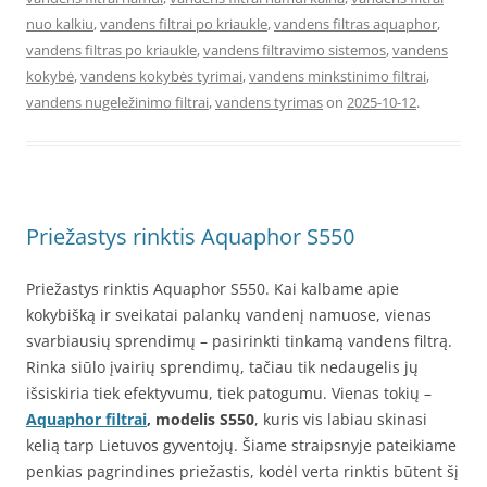
nuo kalkiu
,
vandens filtrai po kriaukle
,
vandens filtras aquaphor
,
vandens filtras po kriaukle
,
vandens filtravimo sistemos
,
vandens
kokybė
,
vandens kokybės tyrimai
,
vandens minkstinimo filtrai
,
vandens nugeležinimo filtrai
,
vandens tyrimas
on
2025-10-12
.
Priežastys rinktis Aquaphor S550
Priežastys rinktis Aquaphor S550. Kai kalbame apie
kokybišką ir sveikatai palankų vandenį namuose, vienas
svarbiausių sprendimų – pasirinkti tinkamą vandens filtrą.
Rinka siūlo įvairių sprendimų, tačiau tik nedaugelis jų
išsiskiria tiek efektyvumu, tiek patogumu. Vienas tokių –
Aquaphor filtrai
, modelis S550
, kuris vis labiau skinasi
kelią tarp Lietuvos gyventojų. Šiame straipsnyje pateikiame
penkias pagrindines priežastis, kodėl verta rinktis būtent šį