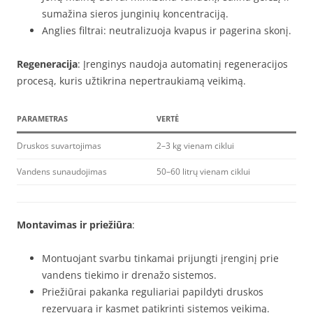
sumažina sieros junginių koncentraciją.
Anglies filtrai: neutralizuoja kvapus ir pagerina skonį.
Regeneracija
: Įrenginys naudoja automatinį regeneracijos
procesą, kuris užtikrina nepertraukiamą veikimą.
PARAMETRAS
VERTĖ
Druskos suvartojimas
2–3 kg vienam ciklui
Vandens sunaudojimas
50–60 litrų vienam ciklui
Montavimas ir priežiūra
:
Montuojant svarbu tinkamai prijungti įrenginį prie
vandens tiekimo ir drenažo sistemos.
Priežiūrai pakanka reguliariai papildyti druskos
rezervuarą ir kasmet patikrinti sistemos veikimą.