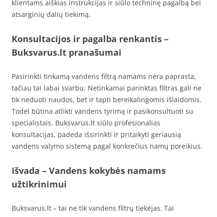
klientams aiškias instrukcijas ir siūlo techninę pagalbą bei
atsarginių dalių tiekimą.
Konsultacijos ir pagalba renkantis –
Buksvarus.lt pranašumai
Pasirinkti tinkamą vandens filtrą namams nėra paprasta,
tačiau tai labai svarbu. Netinkamai parinktas filtras gali ne
tik neduoti naudos, bet ir tapti bereikalingomis išlaidomis.
Todėl būtina atlikti vandens tyrimą ir pasikonsultuoti su
specialistais. Buksvarus.lt siūlo profesionalias
konsultacijas, padeda išsirinkti ir pritaikyti geriausią
vandens valymo sistemą pagal konkrečius namų poreikius.
Išvada – Vandens kokybės namams
užtikrinimui
Buksvarus.lt – tai ne tik vandens filtrų tiekėjas. Tai