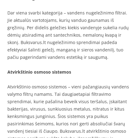
Dar viena svarbi kategorija – vandens nugeležinimo filtrai.
Jie aktualūs vartotojams, kurių vanduo gaunamas iš
gręžinių. Per didelis geležies kiekis vandenyje sukelia rudų
dėmių atsiradimą ant santechnikos, nemalonų kvapą ir
skonį. Buksvarus.lt nugeležinimo sprendimai padeda
efektyviai šalinti geležį, manganą ir sieros vandenilį, tuo
pačiu pagerindami vandens estetiką ir saugumą.
Atvirkštinio osmoso sistemos
Atvirkštinio osmoso sistemos – vieni pažangiausių vandens
valymo filtrų namams. Tai daugiaetapiai filtravimo
sprendimai, kurie pašalina beveik visus teršalus, įskaitant
bakterijas, virusus, sunkiuosius metalus, nitratus ir kitus
kenksmingus junginius. Šios sistemos yra puikus
pasirinkimas šeimoms, kurios nori gerti absoliučiai švarų
vandenį tiesiai iš čiaupo. Buksvarus.lt atvirkštinio osmoso