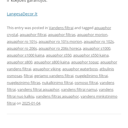
ir kokybės garantijos.
LangesaDecor.lt
This entry was posted in
Vandens filtrai
and tagged
aquaphor
crystal
,
aquaphor filtrai
,
aquaphor filtras
,
aquaphor morion
,
aquaphor ro 101s
,
aquaphor ro 101s morion
,
aquaphor ro 102s
,
aquaphor ro 206s
,
aquaphor ro 206s horeca
,
aquaphor s1000
,
aquaphor s1000 kaina
,
aquaphor s550
,
aquaphor s550 kaina
,
aquaphor s800
,
aquaphor s800 kaina
,
aquaphor topaz
,
aquaphor
vandens filtrai
,
aquaphor viking
,
aquaphor waterboss
,
atbulinis
osmosas
,
filtrai
,
geriamo vandens filtrai
,
nugeležinimo filtrai
,
nugelezinimo filtras
,
nukalkinimo filtrai
,
osmoso filtrai
,
vandens
filtrai
,
vandens filtrai aquaphor
,
vandens filtrai namui
,
vandens
filtrai nuo kalkiu
,
vandens filtras aquaphor
,
vandens minkstinimo
filtrai
on
2025-01-04
.