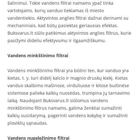
šalinimui. Tokie vandens filtrai namams ypač tinka
vartotojams, kurių vanduo tiekiamas iš miesto
vandentiekio. Aktyvintos anglies filtrai dažnai derinami su
mechaniniais, kad būtų pasiektas geriausias efektas.
Buksvarus.lt siūlo patikimus aktyvintos anglies filtrus, kurie
pasižymi dideliu efektyvumu ir ilgaamžiškumu.
Vandens minkštinimo filtrai
Vandens minkštinimo filtrai yra būtini ten, kur vanduo yra
kietas, t. y. turi didelį kalcio ir magnio druskų kiekį. Kietas
vanduo skalbimo mašinose, virduliuose ir kitose buitinėse
sistemose palieka kalkių nuosėdas, trumpina jų tarnavimo
laiką. Naudojant Buksvarus.lt siūlomus vandens
minkštinimo filtrus namams, galima ženkliai sumažinti
kalkių susidarymą, pagerinti vandens kokybę ir sumažinti
ploviklių sąnaudas.
Vandens nugeležinimo filtrai