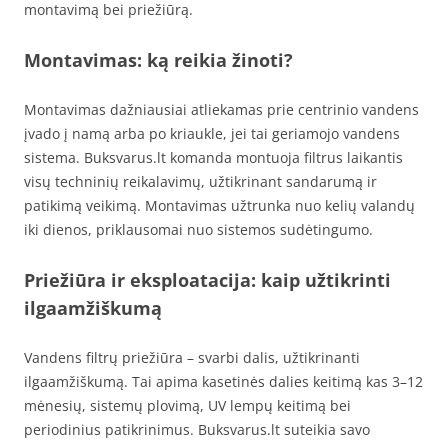
montavimą bei priežiūrą.
Montavimas: ką reikia žinoti?
Montavimas dažniausiai atliekamas prie centrinio vandens
įvado į namą arba po kriaukle, jei tai geriamojo vandens
sistema. Buksvarus.lt komanda montuoja filtrus laikantis
visų techninių reikalavimų, užtikrinant sandarumą ir
patikimą veikimą. Montavimas užtrunka nuo kelių valandų
iki dienos, priklausomai nuo sistemos sudėtingumo.
Priežiūra ir eksploatacija: kaip užtikrinti
ilgaamžiškumą
Vandens filtrų priežiūra – svarbi dalis, užtikrinanti
ilgaamžiškumą. Tai apima kasetinės dalies keitimą kas 3–12
mėnesių, sistemų plovimą, UV lempų keitimą bei
periodinius patikrinimus. Buksvarus.lt suteikia savo