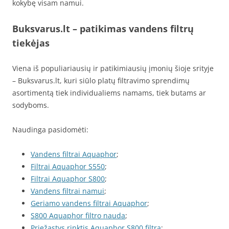
kokybę visam namui.
Buksvarus.lt – patikimas vandens filtrų
tiekėjas
Viena iš populiariausių ir patikimiausių įmonių šioje srityje
– Buksvarus.lt, kuri siūlo platų filtravimo sprendimų
asortimentą tiek individualiems namams, tiek butams ar
sodyboms.
Naudinga pasidomėti:
Vandens filtrai Aquaphor
;
Filtrai Aquaphor S550
;
Filtrai Aquaphor S800
;
Vandens filtrai namui
;
Geriamo vandens filtrai Aquaphor
;
S800 Aquaphor filtro nauda
;
Priežastys rinktis Aquaphor S800 filtrą
;