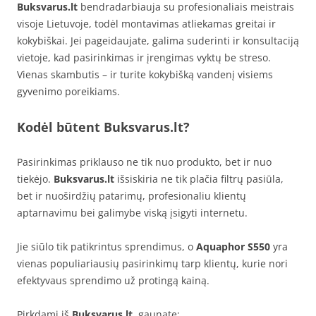
Buksvarus.lt
bendradarbiauja su profesionaliais meistrais
visoje Lietuvoje, todėl montavimas atliekamas greitai ir
kokybiškai. Jei pageidaujate, galima suderinti ir konsultaciją
vietoje, kad pasirinkimas ir įrengimas vyktų be streso.
Vienas skambutis – ir turite kokybišką vandenį visiems
gyvenimo poreikiams.
Kodėl būtent Buksvarus.lt?
Pasirinkimas priklauso ne tik nuo produkto, bet ir nuo
tiekėjo.
Buksvarus.lt
išsiskiria ne tik plačia filtrų pasiūla,
bet ir nuoširdžių patarimų, profesionaliu klientų
aptarnavimu bei galimybe viską įsigyti internetu.
Jie siūlo tik patikrintus sprendimus, o
Aquaphor S550
yra
vienas populiariausių pasirinkimų tarp klientų, kurie nori
efektyvaus sprendimo už protingą kainą.
Pirkdami iš
Buksvarus.lt
, gaunate: