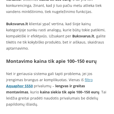
konkurencinga, žinant, kad ji tuo pačiu metu atlieka tiek
vandens minkštinimo, tiek nugeležinimo funkcijas.
Buksvarus.lt
klientai ypač vertina, kad šioje kainų
kategorijoje sunku rasti analogų, kurie būtų tokie patikimi,
kompaktiški ir efektyvūs. Užsakant per
Buksvarus.lt
, galite
tikėtis ne tik kokybiško produkto, bet ir aiškaus, skaidraus
aptarnavimo.
Montavimo kaina tik apie 100–150 eurų
Net ir geriausia sistema gali tapti problema, jei jos
įrengimas brangus ar komplikuotas. Vienas iš
filtro
Aquaphor S550
privalumų –
lengvas ir greitas
montavimas
, kurio
kaina siekia tik apie 100–150 eurų
. Tai
leidžia greitai pradėti naudotis privalumais be didelių
papildomų išlaidų.