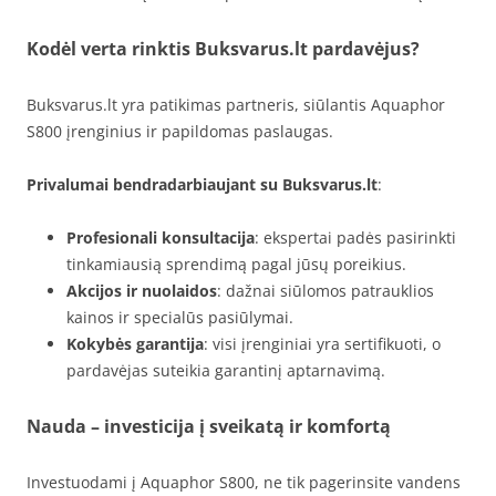
Kodėl verta rinktis Buksvarus.lt pardavėjus?
Buksvarus.lt yra patikimas partneris, siūlantis Aquaphor
S800 įrenginius ir papildomas paslaugas.
Privalumai bendradarbiaujant su Buksvarus.lt
:
Profesionali konsultacija
: ekspertai padės pasirinkti
tinkamiausią sprendimą pagal jūsų poreikius.
Akcijos ir nuolaidos
: dažnai siūlomos patrauklios
kainos ir specialūs pasiūlymai.
Kokybės garantija
: visi įrenginiai yra sertifikuoti, o
pardavėjas suteikia garantinį aptarnavimą.
Nauda – investicija į sveikatą ir komfortą
Investuodami į Aquaphor S800, ne tik pagerinsite vandens