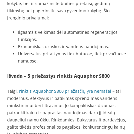
kokybę, bet ir sumažinsite buities prietaisų gedimų
tikimybę bei pagerinsite savo gyvenimo kokybę. Šio
įrenginio privalumai:
Ilgaamžis veikimas dėl automatinės regeneracijos
funkcijos.
Ekonomiškas druskos ir vandens naudojimas.
Universalus pritaikymas tiek butuose, tiek privačiuose
namuose.
Išvada – 5 priežastys rinktis Aquaphor S800
Taigi,
rinktis Aquaphor S800 priežasčių yra nemažai
– tai
modernus, efektyvus ir patikimas sprendimas vandens
minkštinimui bei filtravimui. Jo kompaktiškas dizainas,
patraukli kaina ir paprastas naudojimas daro jį idealų
daugeliui namų ūkių. Rinkdamiesi Buksvarus.lt pardavėjus,
galite tikėtis profesionalios pagalbos, konkurencingų kainų