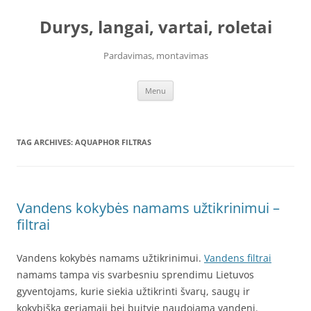
Skip
to
Durys, langai, vartai, roletai
content
Pardavimas, montavimas
Menu
TAG ARCHIVES:
AQUAPHOR FILTRAS
Vandens kokybės namams užtikrinimui –
filtrai
Vandens kokybės namams užtikrinimui.
Vandens filtrai
namams tampa vis svarbesniu sprendimu Lietuvos
gyventojams, kurie siekia užtikrinti švarų, saugų ir
kokybišką geriamąjį bei buityje naudojamą vandenį.