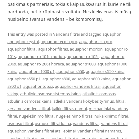
patikimais partneriais, tokiais kaip Buksvarus.lt, kurie ne tik
parduoda, bet ir rūpinasi rezultatu. Nes kiekvienas iš mūsų
nusipelno švaraus vandens – be kompromisų.
This entry was posted in
Vandens filtrai
and tagged
aquaphor
,
aquaphor crystal
,
aquaphor eco h pro
,
aquaphor eco pro
,
aquaphor filtrai
,
aquaphor filtras
,
aquaphor morion
,
aquaphor ro
101s
,
aquaphor ro 101s morion
,
aquaphor ro 102s
,
aquaphor ro
206s
,
aquaphor ro 206s horeca
,
aquaphor s1000
,
aquaphor s1000
kaina
,
aquaphor s1000 p1
,
aquaphor s550
,
aquaphor s550 kaina
,
aquaphor s550 p1
,
aquaphor s800
,
aquaphor s800 kaina
,
aquaphor
s800 p1
,
aquaphor topaz
,
aquaphor vandens filtrai
,
aquaphor
viking
,
atbulinio osmoso sistemos kaina
,
atbulinis osmosas
,
atbulinis osmosas kaina
,
atlieka vandens kokybes tyrimus
,
filtrai
,
geriamo vandens filtrai
,
kalkiu filtras namui
,
mechaniniai vandens
filtrai
,
nugeležinimo filtrai
,
nugelezinimo filtras
,
nukalkinimo filtrai
,
osmoso filtrai
,
osmoso filtrai kaina
,
vandens filtrai
,
vandens filtrai
aquaphor
,
vandens filtrai atsiliepimai
,
vandens filtrai namams
,
vandens filtrai namui
,
vandens filtrai namui kaina
,
vandens filtrai