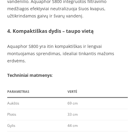
vandenilio. Aquaphor S800 integruotos filtravimo
medžiagos efektyviai neutralizuoja šiuos kvapus,
užtikrindamos gaivų ir švarų vandenį.
4. Kompaktiškas dydis – taupo vietą
Aquaphor S800 yra itin kompaktiškas ir lengvai
montuojamas sprendimas, idealiai tinkantis mažoms
erdvėms.
Techniniai matmenys
:
PARAMETRAS
VERTĖ
Aukštis
69 cm
Plotis
33 cm
Gylis
44 cm