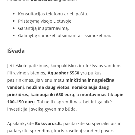
Konsultacijas telefonu ar el. paštu.
Pristatymą visoje Lietuvoje.
Garantiją ir aptarnavimą.
Galimybę sumokėti atsiimant ar išsimokėtinai.
Išvada
Jei ieškote patikimos, kompaktiškos ir efektyvios vandens
filtravimo sistemos,
Aquaphor S550
yra puikus
pasirinkimas. Jis vienu metu
minkština ir nugeležina
vandenį
,
neužima daug vietos
,
nereikalauja daug
priežiūros
,
kainuoja iki 650 eurų
, o
montavimas tik apie
100–150 eurų
. Tai ne tik sprendimas, bet ir ilgalaikė
investicija į sveiką gyvenimo būdą.
Apsilankykite
Buksvarus.lt
, pasitarkite su specialistais ir
padarykite sprendimą, kuris kasdienį vandenį pavers