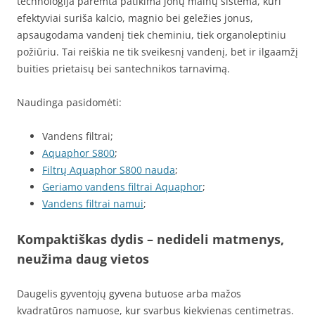
technologija paremta patikima jonų mainų sistema, kuri
efektyviai suriša kalcio, magnio bei geležies jonus,
apsaugodama vandenį tiek cheminiu, tiek organoleptiniu
požiūriu. Tai reiškia ne tik sveikesnį vandenį, bet ir ilgaamžį
buities prietaisų bei santechnikos tarnavimą.
Naudinga pasidomėti:
Vandens filtrai;
Aquaphor S800
;
Filtrų Aquaphor S800 nauda
;
Geriamo vandens filtrai Aquaphor
;
Vandens filtrai namui
;
Kompaktiškas dydis – nedideli matmenys,
neužima daug vietos
Daugelis gyventojų gyvena butuose arba mažos
kvadratūros namuose, kur svarbus kiekvienas centimetras.