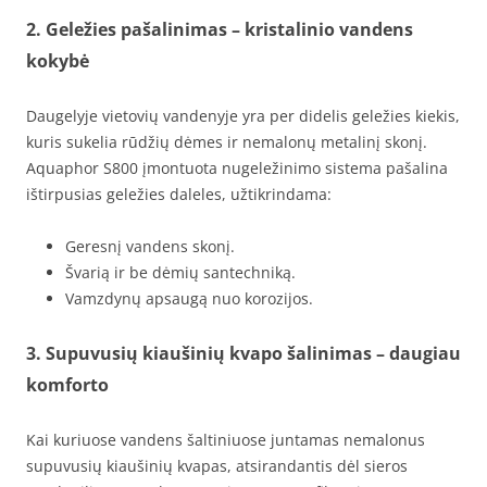
2. Geležies pašalinimas – kristalinio vandens
kokybė
Daugelyje vietovių vandenyje yra per didelis geležies kiekis,
kuris sukelia rūdžių dėmes ir nemalonų metalinį skonį.
Aquaphor S800 įmontuota nugeležinimo sistema pašalina
ištirpusias geležies daleles, užtikrindama:
Geresnį vandens skonį.
Švarią ir be dėmių santechniką.
Vamzdynų apsaugą nuo korozijos.
3. Supuvusių kiaušinių kvapo šalinimas – daugiau
komforto
Kai kuriuose vandens šaltiniuose juntamas nemalonus
supuvusių kiaušinių kvapas, atsirandantis dėl sieros