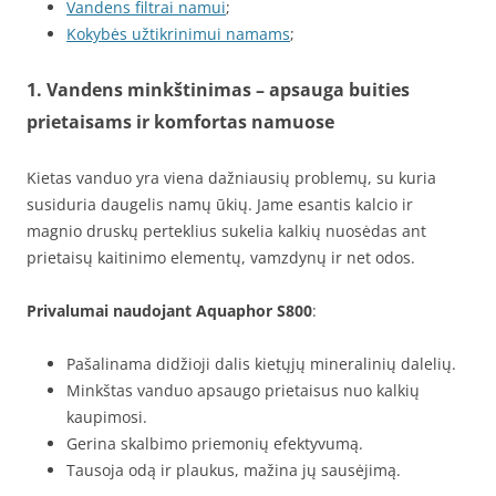
Vandens filtrai namui
;
Kokybės užtikrinimui namams
;
1. Vandens minkštinimas – apsauga buities
prietaisams ir komfortas namuose
Kietas vanduo yra viena dažniausių problemų, su kuria
susiduria daugelis namų ūkių. Jame esantis kalcio ir
magnio druskų perteklius sukelia kalkių nuosėdas ant
prietaisų kaitinimo elementų, vamzdynų ir net odos.
Privalumai naudojant Aquaphor S800
:
Pašalinama didžioji dalis kietųjų mineralinių dalelių.
Minkštas vanduo apsaugo prietaisus nuo kalkių
kaupimosi.
Gerina skalbimo priemonių efektyvumą.
Tausoja odą ir plaukus, mažina jų sausėjimą.