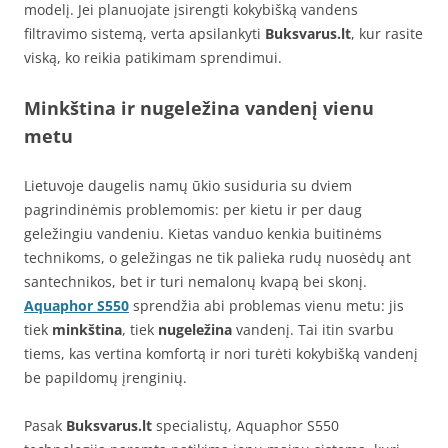
modelį. Jei planuojate įsirengti kokybišką vandens
filtravimo sistemą, verta apsilankyti
Buksvarus.lt
, kur rasite
viską, ko reikia patikimam sprendimui.
Minkština ir nugeležina vandenį vienu
metu
Lietuvoje daugelis namų ūkio susiduria su dviem
pagrindinėmis problemomis: per kietu ir per daug
geležingiu vandeniu. Kietas vanduo kenkia buitinėms
technikoms, o geležingas ne tik palieka rudų nuosėdų ant
santechnikos, bet ir turi nemalonų kvapą bei skonį.
Aquaphor S550
sprendžia abi problemas vienu metu: jis
tiek
minkština
, tiek
nugeležina
vandenį. Tai itin svarbu
tiems, kas vertina komfortą ir nori turėti kokybišką vandenį
be papildomų įrenginių.
Pasak
Buksvarus.lt
specialistų, Aquaphor S550