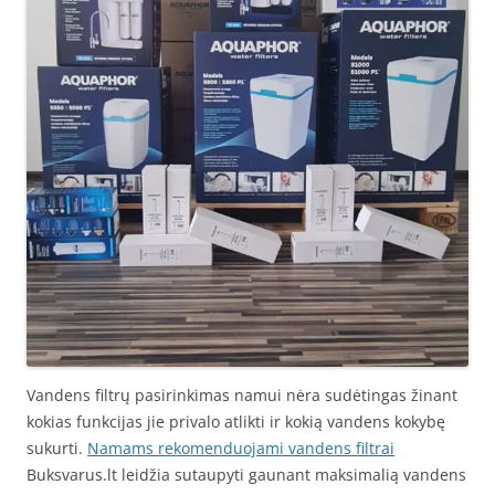
Vandens filtrų pasirinkimas namui nėra sudėtingas žinant
kokias funkcijas jie privalo atlikti ir kokią vandens kokybę
sukurti.
Namams rekomenduojami vandens filtrai
Buksvarus.lt leidžia sutaupyti gaunant maksimalią vandens