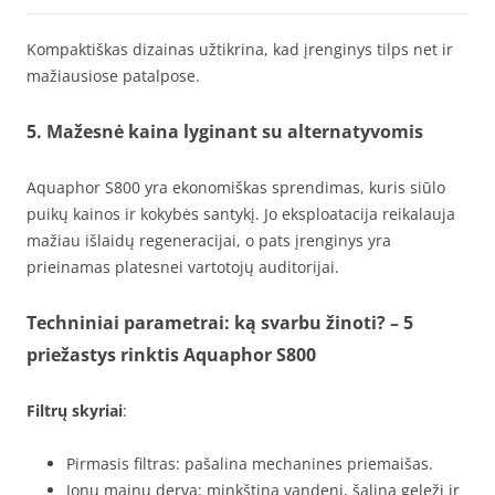
Kompaktiškas dizainas užtikrina, kad įrenginys tilps net ir
mažiausiose patalpose.
5. Mažesnė kaina lyginant su alternatyvomis
Aquaphor S800 yra ekonomiškas sprendimas, kuris siūlo
puikų kainos ir kokybės santykį. Jo eksploatacija reikalauja
mažiau išlaidų regeneracijai, o pats įrenginys yra
prieinamas platesnei vartotojų auditorijai.
Techniniai parametrai: ką svarbu žinoti? – 5
priežastys rinktis Aquaphor S800
Filtrų skyriai
:
Pirmasis filtras: pašalina mechanines priemaišas.
Jonų mainų derva: minkština vandenį, šalina geležį ir