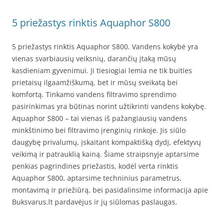
5 priežastys rinktis Aquaphor S800
5 priežastys rinktis Aquaphor S800. Vandens kokybė yra
vienas svarbiausių veiksnių, darančių įtaką mūsų
kasdieniam gyvenimui. Ji tiesiogiai lemia ne tik buities
prietaisų ilgaamžiškumą, bet ir mūsų sveikatą bei
komfortą. Tinkamo vandens filtravimo sprendimo
pasirinkimas yra būtinas norint užtikrinti vandens kokybę.
Aquaphor S800 – tai vienas iš pažangiausių vandens
minkštinimo bei filtravimo įrenginių rinkoje. Jis siūlo
daugybę privalumų, įskaitant kompaktišką dydį, efektyvų
veikimą ir patrauklią kainą. Šiame straipsnyje aptarsime
penkias pagrindines priežastis, kodėl verta rinktis
Aquaphor S800, aptarsime techninius parametrus,
montavimą ir priežiūrą, bei pasidalinsime informacija apie
Buksvarus.lt pardavėjus ir jų siūlomas paslaugas.