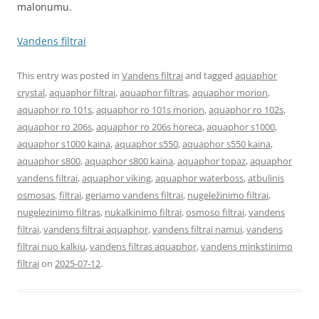
malonumu.
Vandens filtrai
This entry was posted in
Vandens filtrai
and tagged
aquaphor
crystal
,
aquaphor filtrai
,
aquaphor filtras
,
aquaphor morion
,
aquaphor ro 101s
,
aquaphor ro 101s morion
,
aquaphor ro 102s
,
aquaphor ro 206s
,
aquaphor ro 206s horeca
,
aquaphor s1000
,
aquaphor s1000 kaina
,
aquaphor s550
,
aquaphor s550 kaina
,
aquaphor s800
,
aquaphor s800 kaina
,
aquaphor topaz
,
aquaphor
vandens filtrai
,
aquaphor viking
,
aquaphor waterboss
,
atbulinis
osmosas
,
filtrai
,
geriamo vandens filtrai
,
nugeležinimo filtrai
,
nugelezinimo filtras
,
nukalkinimo filtrai
,
osmoso filtrai
,
vandens
filtrai
,
vandens filtrai aquaphor
,
vandens filtrai namui
,
vandens
filtrai nuo kalkiu
,
vandens filtras aquaphor
,
vandens minkstinimo
filtrai
on
2025-07-12
.