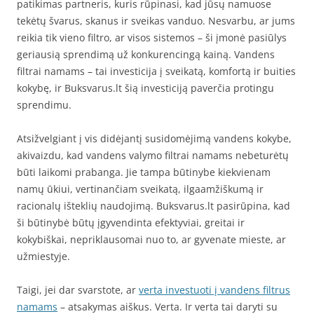
patikimas partneris, kuris rūpinasi, kad jūsų namuose
tekėtų švarus, skanus ir sveikas vanduo. Nesvarbu, ar jums
reikia tik vieno filtro, ar visos sistemos – ši įmonė pasiūlys
geriausią sprendimą už konkurencingą kainą. Vandens
filtrai namams – tai investicija į sveikatą, komfortą ir buities
kokybę, ir Buksvarus.lt šią investiciją paverčia protingu
sprendimu.
Atsižvelgiant į vis didėjantį susidomėjimą vandens kokybe,
akivaizdu, kad vandens valymo filtrai namams nebeturėtų
būti laikomi prabanga. Jie tampa būtinybe kiekvienam
namų ūkiui, vertinančiam sveikatą, ilgaamžiškumą ir
racionalų išteklių naudojimą. Buksvarus.lt pasirūpina, kad
ši būtinybė būtų įgyvendinta efektyviai, greitai ir
kokybiškai, nepriklausomai nuo to, ar gyvenate mieste, ar
užmiestyje.
Taigi, jei dar svarstote, ar
verta investuoti į vandens filtrus
namams
– atsakymas aiškus. Verta. Ir verta tai daryti su