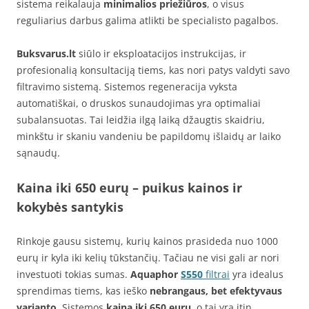
sistema reikalauja
minimalios priežiūros
, o visus
reguliarius darbus galima atlikti be specialisto pagalbos.
Buksvarus.lt
siūlo ir eksploatacijos instrukcijas, ir
profesionalią konsultaciją tiems, kas nori patys valdyti savo
filtravimo sistemą. Sistemos regeneracija vyksta
automatiškai, o druskos sunaudojimas yra optimaliai
subalansuotas. Tai leidžia ilgą laiką džaugtis skaidriu,
minkštu ir skaniu vandeniu be papildomų išlaidų ar laiko
sąnaudų.
Kaina iki 650 eurų – puikus kainos ir
kokybės santykis
Rinkoje gausu sistemų, kurių kainos prasideda nuo 1000
eurų ir kyla iki kelių tūkstančių. Tačiau ne visi gali ar nori
investuoti tokias sumas.
Aquaphor
S550
filtrai
yra idealus
sprendimas tiems, kas ieško
nebrangaus, bet efektyvaus
varianto
. Sistemos
kaina iki 650 eurų
, o tai yra itin