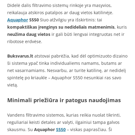
Didelė dalis filtravimo sistemų rinkoje yra masyvios,
reikalauja atskiros patalpos ar daug vietos katilinėje.
Aquaphor
S550
šiuo atžvilgiu yra išskirtinis: tai
kompaktiškas įrenginys su nedideliais matmenimis
, kuris
neužima daug vietos
ir gali būti lengvai integruotas net ir
ribotose erdvėse.
Buksvarus.lt
atstovai pabrėžia, kad dėl optimizuoto dizaino
ši sistema ypač tinka individualiems namams, butams ar
net vasarnamiams. Nesvarbu, ar turite katilinę, ar nedidelį
spintelę po kriaukle – Aquaphor S550 nesunkiai ras savo
vietą.
Minimali priežiūra ir patogus naudojimas
Vandens filtravimo sistemos, kurias reikia nuolat tikrinti,
reguliariai keisti detales ar valyti, ilgainiui tampa galvos
skausmu. Su
Aquaphor
S550
– viskas paprasčiau. Ši